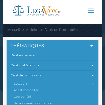
Accueil
Articles
Droit de l'immobilier
THÉMATIQUES
Droit en général
Droit civil & familial
Droit de l'immobilier
Locations
Achat immobilier
Copropriété
Urbanisme et construction