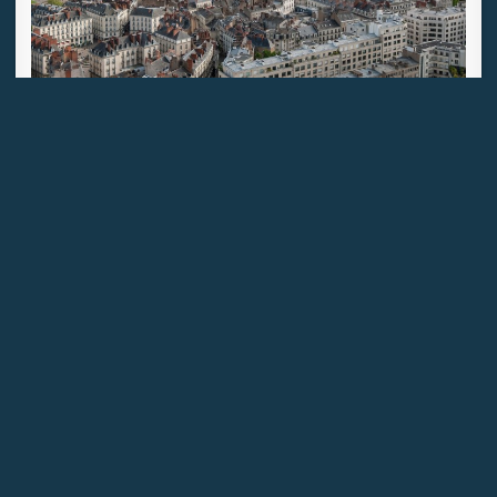
Le ravalement de façade et la performance
énergétique
Publié le 07/07/23
par
Boris LARA, juriste
Pour lutter contre le réchauffement climatique, le
législateur a pris des mesures concernant la rénovation
du bâti. Le ravalement de façade est désormais
accompagné d’une isolation thermique obligatoire.
Lire la suite