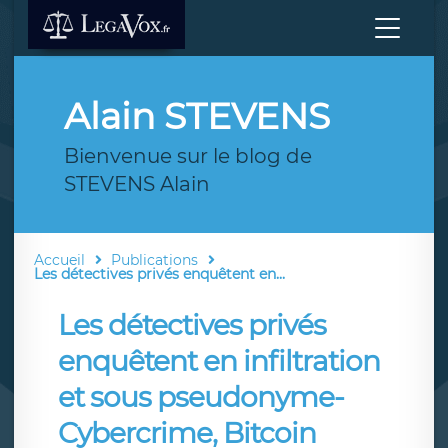
Alain STEVENS
Bienvenue sur le blog de
STEVENS Alain
Accueil
Publications
Les détectives privés enquêtent en...
Les détectives privés
enquêtent en infiltration
et sous pseudonyme-
Cybercrime, Bitcoin