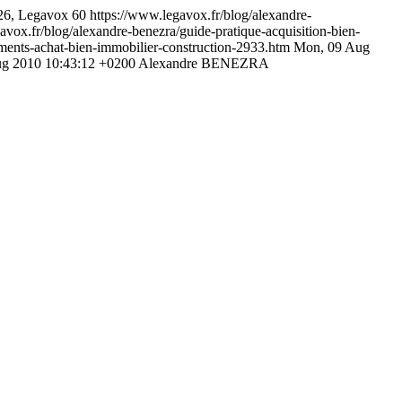
26, Legavox
60
https://www.legavox.fr/blog/alexandre-
avox.fr/blog/alexandre-benezra/guide-pratique-acquisition-bien-
ments-achat-bien-immobilier-construction-2933.htm
Mon, 09 Aug
g 2010 10:43:12 +0200
Alexandre BENEZRA