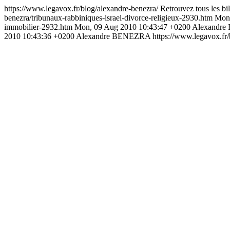
https://www.legavox.fr/blog/alexandre-benezra/
Retrouvez tous les bi
benezra/tribunaux-rabbiniques-israel-divorce-religieux-2930.htm
Mon,
immobilier-2932.htm
Mon, 09 Aug 2010 10:43:47 +0200
Alexandr
2010 10:43:36 +0200
Alexandre BENEZRA
https://www.legavox.fr/