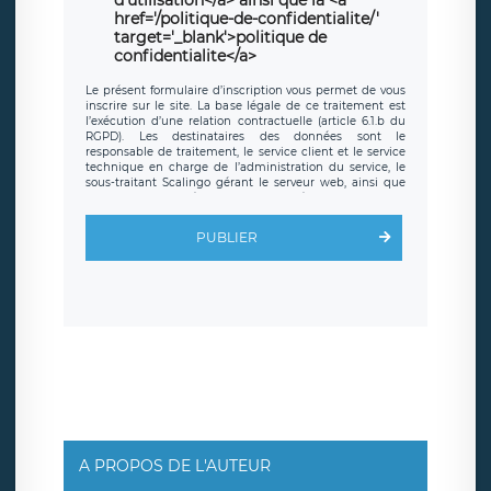
href='/politique-de-confidentialite/'
target='_blank'>politique de
confidentialite</a>
Le présent formulaire d’inscription vous permet de vous
inscrire sur le site. La base légale de ce traitement est
l’exécution d’une relation contractuelle (article 6.1.b du
RGPD). Les destinataires des données sont le
responsable de traitement, le service client et le service
technique en charge de l’administration du service, le
sous-traitant Scalingo gérant le serveur web, ainsi que
toute personne légalement autorisée. Le formulaire
d’inscription est hébergé sur un serveur hébergé par
Scalingo, basé en France et offrant des
clauses de
PUBLIER
protection conformes au RGPD
. Les données collectées
sont conservées jusqu’à ce que l’Internaute en sollicite la
suppression, étant entendu que vous pouvez demander
la suppression de vos données et retirer votre
consentement à tout moment. Vous disposez également
d’un droit d’accès, de rectification ou de limitation du
traitement relatif à vos données à caractère personnel,
ainsi que d’un droit à la portabilité de vos données. Vous
pouvez exercer ces droits auprès du délégué à la
protection des données de LÉGAVOX qui exerce au siège
social de LÉGAVOX et est joignable à l’adresse mail
suivante : donneespersonnelles@legavox.fr. Le
responsable de traitement est la société LÉGAVOX, sis 9
rue Léopold Sédar Senghor, joignable à l’adresse mail :
responsabledetraitement@legavox.fr. Vous avez
A PROPOS DE L'AUTEUR
également le droit d’introduire une réclamation auprès
d’une autorité de contrôle.