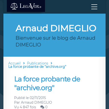
Arnaud DIMEGLIO
Bienvenue sur le blog de Arnaud
DIMEGLIO
Accueil
Publications
La force probante de "archive.org"
La force probante de
"archive.org"
Publié le
02/11/2015
Par
Arnaud DIMEGLIO
Vu 4 847 fois
0