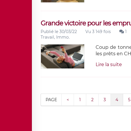
Grande victoire pour les empru
Publié le 30/03/22
Vu 3 149 fois
1
Travail, Immo.
Coup de tonner
les prêts en CH
Lire la suite
PAGE
<
1
2
3
4
5