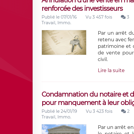
Annulation d'une vente en mati
renforcée des investisseurs
Publié le 07/01/16
Vu 3 457 fois
3
Travail, Immo.
Par un arrêt d
retenu avec fer
patrimoine et 
de vente pour 
civil.
Lire la suite
Condamnation du notaire et du
pour manquement à leur obliga
Publié le 24/01/19
Vu 3 423 fois
2
Travail, Immo.
Par un arrêt e
le notaire et 