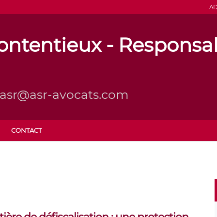
AD
ntentieux - Responsabi
l: asr@asr-avocats.com
CONTACT