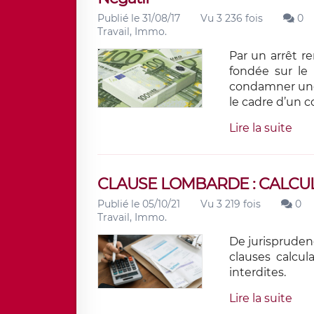
Publié le 31/08/17
Vu 3 236 fois
0
Travail, Immo.
Par un arrêt r
fondée sur le 
condamner une 
le cadre d’un c
Lire la suite
CLAUSE LOMBARDE : CALCUL
Publié le 05/10/21
Vu 3 219 fois
0
Travail, Immo.
De jurisprudenc
clauses calcul
interdites.
Lire la suite