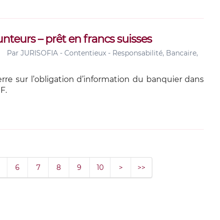
nteurs – prêt en francs suisses
Par
JURISOFIA - Contentieux - Responsabilité, Bancaire,
re sur l’obligation d’information du banquier dans
F.
6
7
8
9
10
>
>>