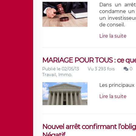
Dans un arrêt 
condamne un c
un investisse
de conseil.
Lire la suite
MARIAGE POUR TOUS : ce que l
Publié le 02/05/13
Vu 3 293 fois
0
Travail, Immo.
Les principaux 
Lire la suite
Nouvel arrêt confirmant l’obli
Négatif