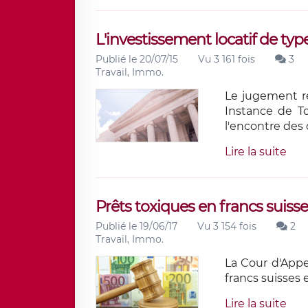
L'investissement locatif de typ
Publié le 20/07/15
Vu 3 161 fois
3
Travail, Immo.
Le jugement re
Instance de T
l'encontre des 
Lire la suite
Prêts toxiques en francs suiss
Publié le 19/06/17
Vu 3 154 fois
2
Travail, Immo.
La Cour d'App
francs suisses 
Lire la suite