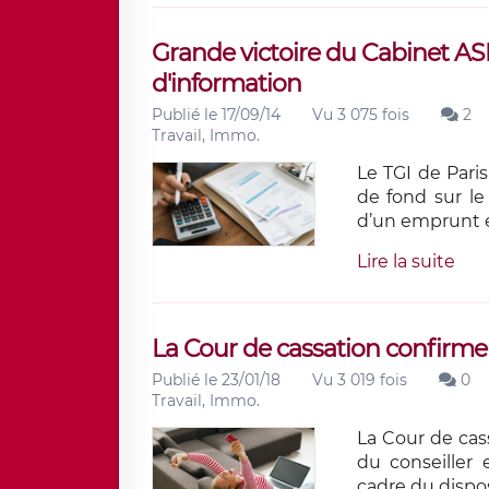
Grande victoire du Cabinet A
d'information
Publié le 17/09/14
Vu 3 075 fois
2
Travail, Immo.
Le TGI de Pari
de fond sur le
d’un emprunt e
Lire la suite
La Cour de cassation confirme 
Publié le 23/01/18
Vu 3 019 fois
0
Travail, Immo.
La Cour de cas
du conseiller
cadre du dispos