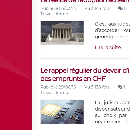
La réalité de l’adoption au se
Publié le 04/03/14
Vu 3 144 fois
0
Travail, Immo.
C’est aux juges
d’accorder o
génétiquement
Lire la suite
Le rappel régulier du devoir d
des emprunts en CHF
Publié le 29/06/16
Vu 3 138 fois
1
Travail, Immo.
La jurisprude
dispensateur d
au choix par 
néanmoins tenu