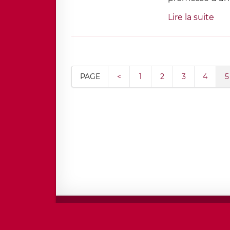
Lire la suite
PAGE
<
1
2
3
4
5
Mentio
Copyri