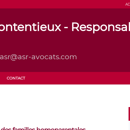
AD
ntentieux - Responsabi
l: asr@asr-avocats.com
CONTACT