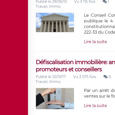
Publié le 29/05/13
Vu 3 115 fois
1
Travail, Immo.
Le Conseil Co
publique le 4 
constitutionnal
222-33 du Code
Lire la suite
Défiscalisation immobilière: 
promoteurs et conseillers
Publié le 25/01/17
Vu 3 075 fois
0
Travail, Immo.
Par un arrêt d
ventes sur le 
Lire la suite