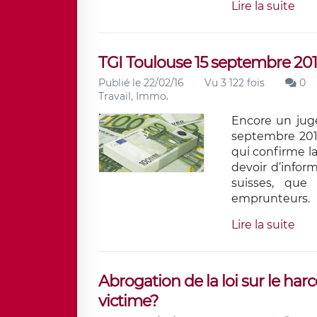
Lire la suite
TGI Toulouse 15 septembre 201
Publié le 22/02/16
Vu 3 122 fois
0
Travail, Immo.
Encore un jug
septembre 2015
qui confirme l
devoir d’infor
suisses, que
emprunteurs.
Lire la suite
Abrogation de la loi sur le har
victime?