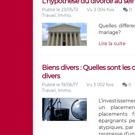
L'hypothèse du divorce au se
Publié le 23/05/13
Vu 3 004 fois
0
Travail, Immo.
Quelles différ
mariage?
Lire la suite
Biens divers : Quelles sont les
divers
Publié le 19/06/17
Vu 3 002 fois
0
Travail, Immo.
L’investisseme
un placemen
placements fi
épargnants peu
atypiques, par
promesse d’un