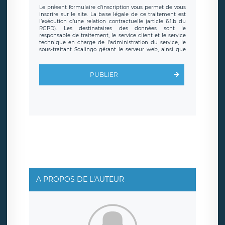
Le présent formulaire d’inscription vous permet de vous
inscrire sur le site. La base légale de ce traitement est
l’exécution d’une relation contractuelle (article 6.1.b du
RGPD). Les destinataires des données sont le
responsable de traitement, le service client et le service
technique en charge de l’administration du service, le
sous-traitant Scalingo gérant le serveur web, ainsi que
toute personne légalement autorisée. Le formulaire
d’inscription est hébergé sur un serveur hébergé par
Scalingo, basé en France et offrant des
clauses de
PUBLIER
protection conformes au RGPD
. Les données collectées
sont conservées jusqu’à ce que l’Internaute en sollicite la
suppression, étant entendu que vous pouvez demander
la suppression de vos données et retirer votre
consentement à tout moment. Vous disposez également
d’un droit d’accès, de rectification ou de limitation du
traitement relatif à vos données à caractère personnel,
ainsi que d’un droit à la portabilité de vos données. Vous
pouvez exercer ces droits auprès du délégué à la
protection des données de LÉGAVOX qui exerce au siège
social de LÉGAVOX et est joignable à l’adresse mail
suivante : donneespersonnelles@legavox.fr. Le
responsable de traitement est la société LÉGAVOX, sis 9
rue Léopold Sédar Senghor, joignable à l’adresse mail :
responsabledetraitement@legavox.fr. Vous avez
A PROPOS DE L'AUTEUR
également le droit d’introduire une réclamation auprès
d’une autorité de contrôle.