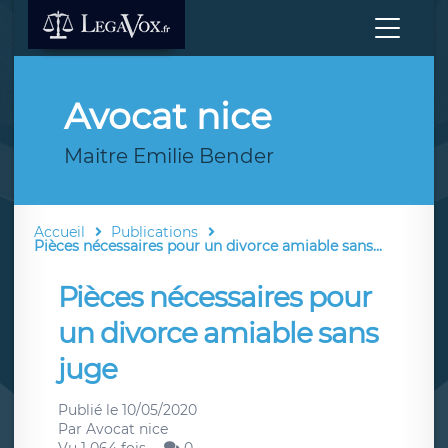
Avocat nice
Maitre Emilie Bender
Accueil
Publications
Pièces nécessaires pour un divorce amiable sans...
Pièces nécessaires pour
un divorce amiable sans
juge
Publié le
10/05/2020
Par
Avocat nice