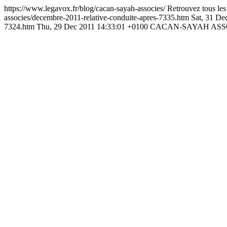
https://www.legavox.fr/blog/cacan-sayah-associes/
Retrouvez tous le
associes/decembre-2011-relative-conduite-apres-7335.htm
Sat, 31 De
7324.htm
Thu, 29 Dec 2011 14:33:01 +0100
CACAN-SAYAH ASS