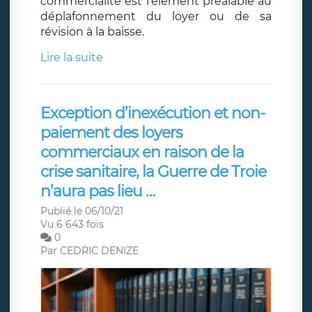
commercialité est l’élément préalable au
déplafonnement du loyer ou de sa
révision à la baisse.
Lire la suite
Exception d’inexécution et non-
paiement des loyers
commerciaux en raison de la
crise sanitaire, la Guerre de Troie
n’aura pas lieu …
Publié le 06/10/21
Vu 6 643 fois
0
Par
CEDRIC DENIZE