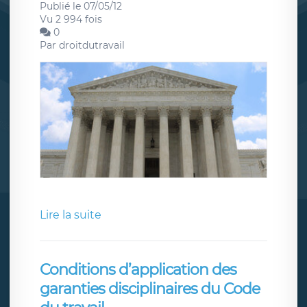
Publié le 07/05/12
Vu 2 994 fois
0
Par
droitdutravail
Lire la suite
Conditions d’application des
garanties disciplinaires du Code