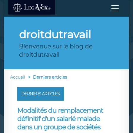
droitdutravail
Bienvenue sur le blog de
droitdutravail
Accueil
Derniers articles
DERNIERS ARTICLES
Modalités du remplacement
définitif d'un salarié malade
dans un groupe de sociétés