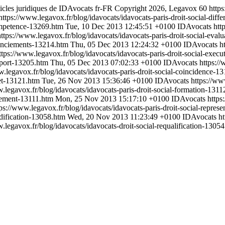
rticles juridiques de IDAvocats
fr-FR
Copyright 2026, Legavox
60
https
https://www.legavox.fr/blog/idavocats/idavocats-paris-droit-social-dif
competence-13269.htm
Tue, 10 Dec 2013 12:45:51 +0100
IDAvocats
htt
https://www.legavox.fr/blog/idavocats/idavocats-paris-droit-social-eva
icenciements-13214.htm
Thu, 05 Dec 2013 12:24:32 +0100
IDAvocats
h
ttps://www.legavox.fr/blog/idavocats/idavocats-paris-droit-social-exe
apport-13205.htm
Thu, 05 Dec 2013 07:02:33 +0100
IDAvocats
https://
w.legavox.fr/blog/idavocats/idavocats-paris-droit-social-coincidence-
ffet-13121.htm
Tue, 26 Nov 2013 15:36:46 +0100
IDAvocats
https://ww
.legavox.fr/blog/idavocats/idavocats-paris-droit-social-formation-131
aiement-13111.htm
Mon, 25 Nov 2013 15:17:10 +0100
IDAvocats
https
tps://www.legavox.fr/blog/idavocats/idavocats-paris-droit-social-repres
odification-13058.htm
Wed, 20 Nov 2013 11:23:49 +0100
IDAvocats
ht
.legavox.fr/blog/idavocats/idavocats-droit-social-requalification-1305