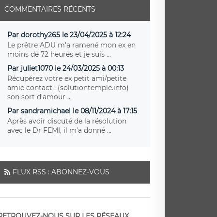
COMMENTAIRES RÉCENTS
Par dorothy265 le 23/04/2025 à 12:24
Le prêtre ADU m'a ramené mon ex en
moins de 72 heures et je suis ...
Par juliet1070 le 24/03/2025 à 00:13
Récupérez votre ex petit ami/petite
amie contact : (solutiontemple.info)
son sort d'amour ...
Par sandramichael le 08/11/2024 à 17:15
Après avoir discuté de la résolution
avec le Dr FEMI, il m'a donné ...
FLUX RSS : ABONNEZ-VOUS
RETROUVEZ-NOUS SUR LES RÉSEAUX