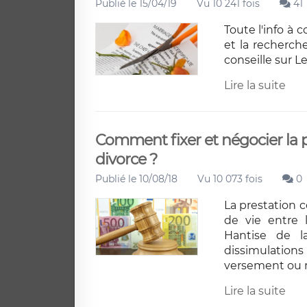
Publié le 15/04/19
Vu 10 241 fois
41
Toute l'info à 
et la recherche
conseille sur L
Lire la suite
Comment fixer et négocier la 
divorce ?
Publié le 10/08/18
Vu 10 073 fois
0
La prestation c
de vie entre 
Hantise de la
dissimulation
versement ou 
Lire la suite