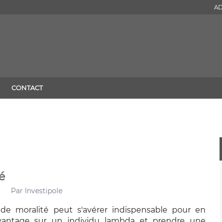
AD
CONTACT
é
Par
Investipole
e moralité peut s'avérer indispensable pour en
vantage sur un individu lambda et prendre une