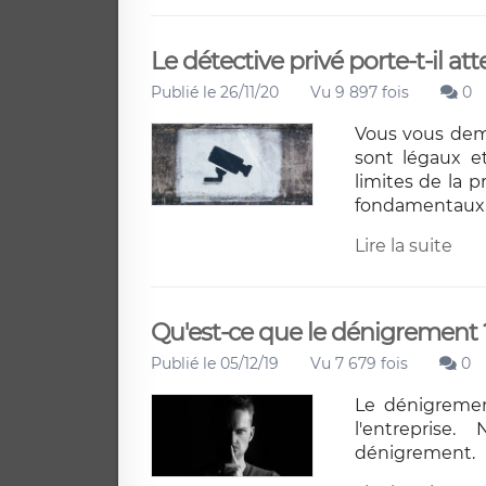
Le détective privé porte-t-il att
Publié le 26/11/20
Vu 9 897 fois
0
Vous vous dem
sont légaux et
limites de la p
fondamentaux
Lire la suite
Qu'est-ce que le dénigrement 
Publié le 05/12/19
Vu 7 679 fois
0
Le dénigremen
l'entrepris
dénigrement.