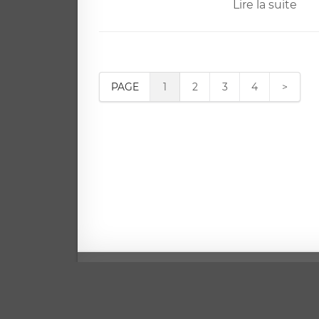
Lire la suite
PAGE
1
2
3
4
>
Mentio
Copyri