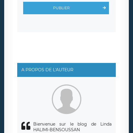
d’inscription est hébergé sur un serveur hébergé par
Scalingo, basé en France et offrant des
clauses de
PUBLIER
protection conformes au RGPD
. Les données collectées
sont conservées jusqu’à ce que l’Internaute en sollicite la
suppression, étant entendu que vous pouvez demander
la suppression de vos données et retirer votre
consentement à tout moment. Vous disposez également
d’un droit d’accès, de rectification ou de limitation du
traitement relatif à vos données à caractère personnel,
ainsi que d’un droit à la portabilité de vos données. Vous
pouvez exercer ces droits auprès du délégué à la
protection des données de LÉGAVOX qui exerce au siège
social de LÉGAVOX et est joignable à l’adresse mail
suivante : donneespersonnelles@legavox.fr. Le
responsable de traitement est la société LÉGAVOX, sis 9
rue Léopold Sédar Senghor, joignable à l’adresse mail :
responsabledetraitement@legavox.fr. Vous avez
A PROPOS DE L'AUTEUR
également le droit d’introduire une réclamation auprès
d’une autorité de contrôle.
Bienvenue sur le blog de Linda
HALIMI-BENSOUSSAN