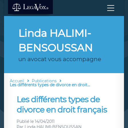
Linda HALIMI-
BENSOUSSAN
un avocat vous accompagne
Accueil
Publications
Les différents types de divorce en droit...
Les différents types de
divorce en droit français
Publié le
14/04/2011
Par
Linda HALIMI-BENSOUSSAN