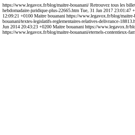
https://www.legavox.fr/blog/maitre-bouanani/
Retrouvez tous les bille
hebdomadaire-juridique-plus-22665.htm
Tue, 31 Jan 2017 23:01:47 
12:09:21 +0100
Maitre bouanani
https://www.legavox.fr/blog/maitre
bouanani/textes-legislatifs-reglementaires-relatives-delivrance-18813
Jun 2014 20:43:23 +0200
Maitre bouanani
https://www.legavox.fr/bl
https://www.legavox.fr/blog/maitre-bouanani/eternels-contentieux-f