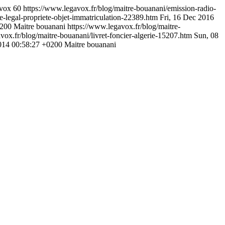
avox
60
https://www.legavox.fr/blog/maitre-bouanani/emission-radio-
re-legal-propriete-objet-immatriculation-22389.htm
Fri, 16 Dec 2016
0200
Maitre bouanani
https://www.legavox.fr/blog/maitre-
vox.fr/blog/maitre-bouanani/livret-foncier-algerie-15207.htm
Sun, 08
014 00:58:27 +0200
Maitre bouanani