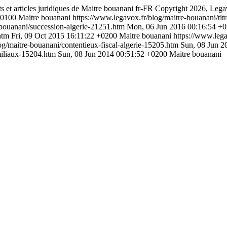
ts et articles juridiques de Maitre bouanani
fr-FR
Copyright 2026, Leg
+0100
Maitre bouanani
https://www.legavox.fr/blog/maitre-bouanani/tit
-bouanani/succession-algerie-21251.htm
Mon, 06 Jun 2016 00:16:54 +
.htm
Fri, 09 Oct 2015 16:11:22 +0200
Maitre bouanani
https://www.lega
og/maitre-bouanani/contentieux-fiscal-algerie-15205.htm
Sun, 08 Jun 2
amiliaux-15204.htm
Sun, 08 Jun 2014 00:51:52 +0200
Maitre bouanani