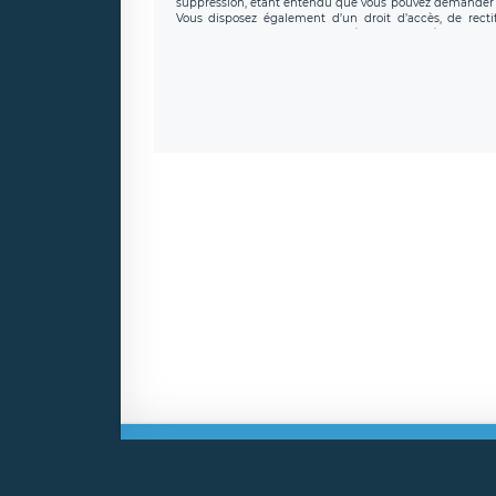
suppression, étant entendu que vous pouvez demander l
Vous disposez également d’un droit d’accès, de recti
personnel, ainsi que d’un droit à la portabilité de vos 
données de LÉGAVOX qui exerce au siège soc
donneespersonnelles@legavox.fr. Le responsable de trai
l’adresse mail : responsabledetraitement@legavox.fr. Vo
de contrôle.
Mentio
Copyri