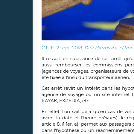
CJUE 12 sept. 2018,
Dirk Harms e.a. c/ Vuel
Il ressort en substance de cet arrêt qu’e
aussi rembourser les commissions perçu
(agences de voyages, organisateurs de vo
été fixée à l’insu du transporteur aérien.
Cet arrêt revêt un intérêt dans les hypo
agence de voyage ou un site internet
KAYAK, EXPEDIA, etc.
En effet, l’on sait déjà qu’en cas de vo
avant la date et l’heure prévues), le r
article 8, § 1er, a), permet aux passage
dans l’hypothèse où un réacheminement n