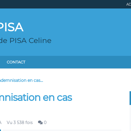
AD
PISA
de PISA Celine
CONTACT
indemnisation en cas...
mnisation en cas
A
Vu 3 538 fois
0