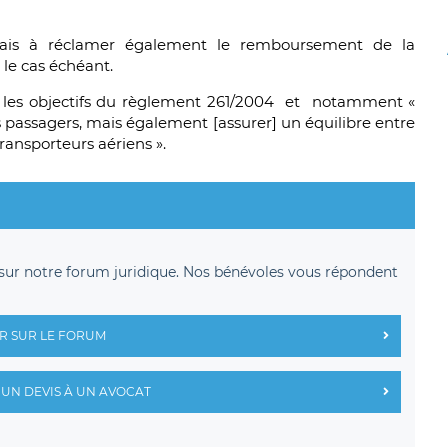
mais à réclamer également le remboursement de la
le cas échéant.
er les objectifs du règlement 261/2004 et notamment «
s passagers, mais également [assurer] un équilibre entre
ransporteurs aériens ».
sur notre forum juridique. Nos bénévoles vous répondent
R SUR LE FORUM
UN DEVIS À UN AVOCAT