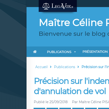
Maître Céline 
Bienvenue sur le blog 
PRÉSENTATION
PUBLICATIONS
Accueil
Publications
Précision sur l'
Précision sur l'inde
d'annulation de vol
Publié le
25/09/2018
Par
Maître Céline PIS