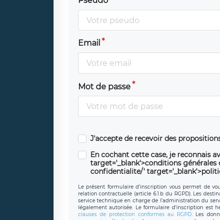
Pseudo
Email
Mot de passe
J'accepte de recevoir des propositio
En cochant cette case, je reconnais av
target='_blank'>conditions générales d'
confidentialite/' target='_blank'>polit
Le présent formulaire d’inscription vous permet de vous
relation contractuelle (article 6.1.b du RGPD). Les desti
service technique en charge de l’administration du servi
légalement autorisée. Le formulaire d’inscription est 
clauses de protection conformes au RGPD
. Les donn