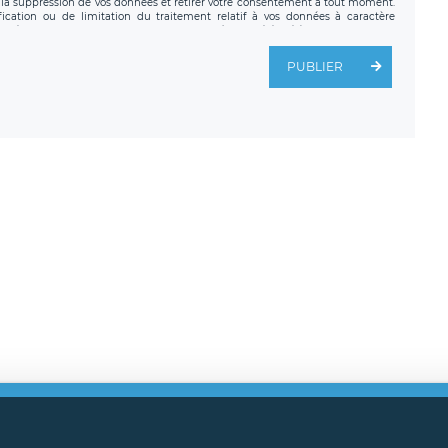
a suppression de vos données et retirer votre consentement à tout moment.
fication ou de limitation du traitement relatif à vos données à caractère
données. Vous pouvez exercer ces droits auprès du délégué à la protection des
ial de LÉGAVOX et est joignable à l’adresse mail suivante :
tement est la société LÉGAVOX, sis 9 rue Léopold Sédar Senghor, joignable à
PUBLIER
us avez également le droit d’introduire une réclamation auprès d’une autorité
ns légales
CGU
Politique de confidentialité
Android
Iphon
ght
2026 Légavox.fr - Tous droits réservés