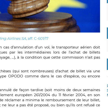
ing Airlines SA
, aff. C-601/17
n cas d’annulation d’un vol, le transporteur aérien doit
es par les intermédiaires lors de l’achat de billets
yage, …), à la condition que cette commission n’ait pas
thèses (qui sont nombreuses) d’achat de billet via une
 type OPODO comme dans le cas d’espèce, ou encore
l annulé de façon tardive (soit moins de deux semaines
èglement européen 261/2004 du 11 février 2004, en son
rs de réclamer a minima le remboursement de leur billet,
e leur a pas été proposé, ou bien qu’ils ont refusé ce