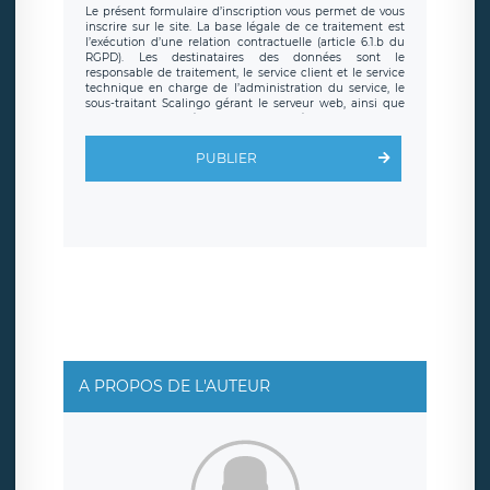
Le présent formulaire d’inscription vous permet de vous
inscrire sur le site. La base légale de ce traitement est
l’exécution d’une relation contractuelle (article 6.1.b du
RGPD). Les destinataires des données sont le
responsable de traitement, le service client et le service
technique en charge de l’administration du service, le
sous-traitant Scalingo gérant le serveur web, ainsi que
toute personne légalement autorisée. Le formulaire
d’inscription est hébergé sur un serveur hébergé par
Scalingo, basé en France et offrant des
clauses de
PUBLIER
protection conformes au RGPD
. Les données collectées
sont conservées jusqu’à ce que l’Internaute en sollicite la
suppression, étant entendu que vous pouvez demander
la suppression de vos données et retirer votre
consentement à tout moment. Vous disposez également
d’un droit d’accès, de rectification ou de limitation du
traitement relatif à vos données à caractère personnel,
ainsi que d’un droit à la portabilité de vos données. Vous
pouvez exercer ces droits auprès du délégué à la
protection des données de LÉGAVOX qui exerce au siège
social de LÉGAVOX et est joignable à l’adresse mail
suivante : donneespersonnelles@legavox.fr. Le
responsable de traitement est la société LÉGAVOX, sis 9
rue Léopold Sédar Senghor, joignable à l’adresse mail :
responsabledetraitement@legavox.fr. Vous avez
A PROPOS DE L'AUTEUR
également le droit d’introduire une réclamation auprès
d’une autorité de contrôle.