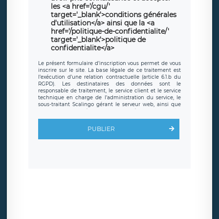
les <a href='/cgu/'
target='_blank'>conditions générales
d'utilisation</a> ainsi que la <a
href='/politique-de-confidentialite/'
target='_blank'>politique de
confidentialite</a>
Le présent formulaire d’inscription vous permet de vous
inscrire sur le site. La base légale de ce traitement est
l’exécution d’une relation contractuelle (article 6.1.b du
RGPD). Les destinataires des données sont le
responsable de traitement, le service client et le service
technique en charge de l’administration du service, le
sous-traitant Scalingo gérant le serveur web, ainsi que
toute personne légalement autorisée. Le formulaire
d’inscription est hébergé sur un serveur hébergé par
Scalingo, basé en France et offrant des
clauses de
PUBLIER
protection conformes au RGPD
. Les données collectées
sont conservées jusqu’à ce que l’Internaute en sollicite la
suppression, étant entendu que vous pouvez demander
la suppression de vos données et retirer votre
consentement à tout moment. Vous disposez également
d’un droit d’accès, de rectification ou de limitation du
traitement relatif à vos données à caractère personnel,
ainsi que d’un droit à la portabilité de vos données. Vous
pouvez exercer ces droits auprès du délégué à la
protection des données de LÉGAVOX qui exerce au siège
social de LÉGAVOX et est joignable à l’adresse mail
suivante : donneespersonnelles@legavox.fr. Le
responsable de traitement est la société LÉGAVOX, sis 9