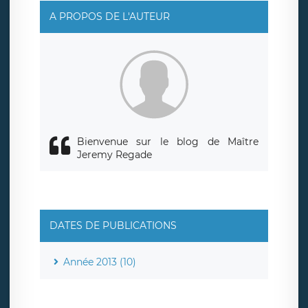
rue Léopold Sédar Senghor, joignable à l’adresse mail :
responsabledetraitement@legavox.fr. Vous avez
A PROPOS DE L'AUTEUR
également le droit d’introduire une réclamation auprès
d’une autorité de contrôle.
Bienvenue sur le blog de Maître
Jeremy Regade
DATES DE PUBLICATIONS
Année 2013 (10)