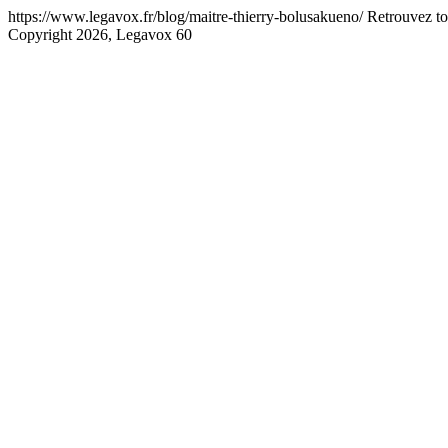
https://www.legavox.fr/blog/maitre-thierry-bolusakueno/
Retrouvez to
Copyright 2026, Legavox
60