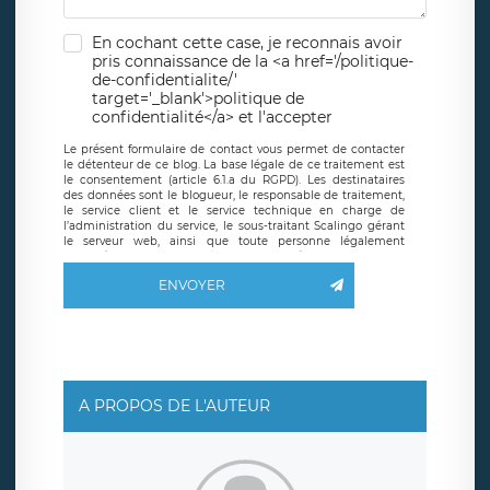
En cochant cette case, je reconnais avoir
pris connaissance de la <a href='/politique-
de-confidentialite/'
target='_blank'>politique de
confidentialité</a> et l'accepter
Le présent formulaire de contact vous permet de contacter
le détenteur de ce blog. La base légale de ce traitement est
le consentement (article 6.1.a du RGPD). Les destinataires
des données sont le blogueur, le responsable de traitement,
le service client et le service technique en charge de
l’administration du service, le sous-traitant Scalingo gérant
le serveur web, ainsi que toute personne légalement
autorisée. Le formulaire de contact à destination du
blogueur est hébergé sur un serveur hébergé par Scalingo,
ENVOYER
basé en France et offrant des
clauses de protection
conformes au RGPD
. Les données collectées sont conservées
jusqu’à ce que l’Internaute en sollicite la suppression, étant
entendu que vous pouvez demander la suppression de vos
données et retirer votre consentement à tout moment. Vous
disposez également d’un droit d’accès, de rectification ou de
limitation du traitement relatif à vos données à caractère
personnel, ainsi que d’un droit à la portabilité de vos
A PROPOS DE L'AUTEUR
données. Vous pouvez exercer ces droits auprès du délégué
à la protection des données de LÉGAVOX qui exerce au
siège social de LÉGAVOX et est joignable à l’adresse mail
suivante : donneespersonnelles@legavox.fr. Le responsable
de traitement est la société LÉGAVOX, sis 9 rue Léopold
Sédar Senghor, joignable à l’adresse mail :