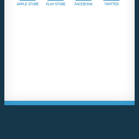
APPLE STORE
PLAY STORE
FACEBOOK
TWITTER
Mentions légales
CGU
Politique de confidentialité
Android
Iphone