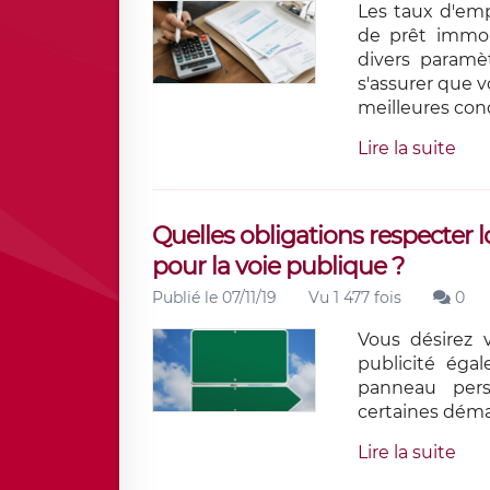
Les taux d'emp
de prêt immob
divers paramè
s'assurer que v
meilleures cond
Lire la suite
Quelles obligations respecter 
pour la voie publique ?
Publié le 07/11/19
Vu 1 477 fois
0
Vous désirez 
publicité égal
panneau per
certaines démar
Lire la suite