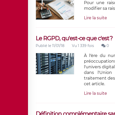
Pour une rais
modifier sa rais
Lire la suite
Le RGPD, qu'est-ce que c'est ?
Publié le 11/01/18
Vu 1 339 fois
0
À l'ère du nu
préoccupatio
l'univers digit
dans l'Union
traitement des
cet article.
Lire la suite
Définition complémentaire sa