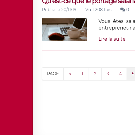
Qu’est-ce que le portage salaria
Publié le 20/11/19
Vu 1 208 fois
0
Vous êtes sala
entrepreneuria
Lire la suite
PAGE
<
1
2
3
4
5