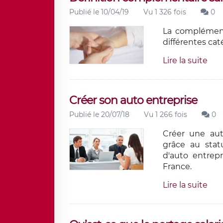
Publié le 10/04/19
Vu 1 326 fois
0
La complément
différentes cat
Lire la suite
Créer son auto entreprise
Publié le 20/07/18
Vu 1 266 fois
0
Créer une aut
grâce au stat
d'auto entrep
France.
Lire la suite