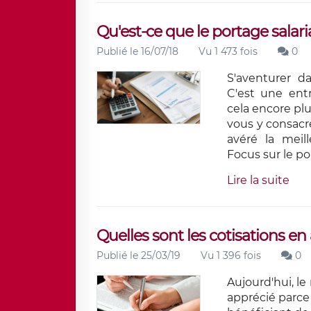
Qu'est-ce que le portage salaria
Publié le 16/07/18
Vu 1 473 fois
0
S'aventurer da
C'est une ent
cela encore pl
vous y consacre
avéré la meill
Focus sur le por
Lire la suite
Quelles sont les cotisations e
Publié le 25/03/19
Vu 1 396 fois
0
Aujourd'hui, l
apprécié parce 