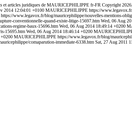
lets et articles juridiques de MAURICEPHILIPPE
fr-FR
Copyright 2026
v 2014 12:04:01 +0100
MAURICEPHILIPPE
https://www.legavox.fr
https://www.legavox.fr/blog/mauricephilippe/nouvelles-mentions-obliga
rupture-conventionnelle-quand-existe-litige-15697.htm
Wed, 06 Aug 20
fications-regime-baux-15696.htm
Wed, 06 Aug 2014 18:49:14 +0200
M
pris-15695.htm
Wed, 06 Aug 2014 18:46:14 +0200
MAURICEPHILIP
3 +0200
MAURICEPHILIPPE
https://www.legavox.fr/blog/mauriceph
/mauricephilippe/comaparution-immediate-6338.htm
Sat, 27 Aug 2011 1