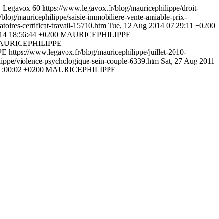
, Legavox
60
https://www.legavox.fr/blog/mauricephilippe/droit-
/blog/mauricephilippe/saisie-immobiliere-vente-amiable-prix-
toires-certificat-travail-15710.htm
Tue, 12 Aug 2014 07:29:11 +0200
14 18:56:44 +0200
MAURICEPHILIPPE
AURICEPHILIPPE
PE
https://www.legavox.fr/blog/mauricephilippe/juillet-2010-
ilippe/violence-psychologique-sein-couple-6339.htm
Sat, 27 Aug 2011
1:00:02 +0200
MAURICEPHILIPPE