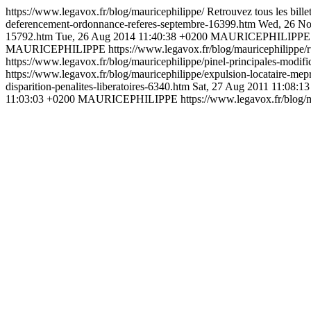
https://www.legavox.fr/blog/mauricephilippe/
Retrouvez tous les bil
deferencement-ordonnance-referes-septembre-16399.htm
Wed, 26 No
15792.htm
Tue, 26 Aug 2014 11:40:38 +0200
MAURICEPHILIPPE
MAURICEPHILIPPE
https://www.legavox.fr/blog/mauricephilippe/
https://www.legavox.fr/blog/mauricephilippe/pinel-principales-modi
https://www.legavox.fr/blog/mauricephilippe/expulsion-locataire-me
disparition-penalites-liberatoires-6340.htm
Sat, 27 Aug 2011 11:08:1
11:03:03 +0200
MAURICEPHILIPPE
https://www.legavox.fr/blog