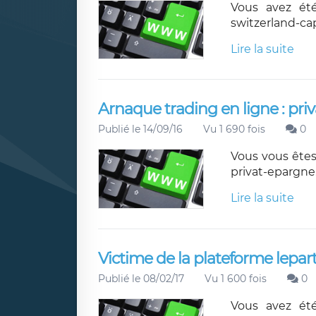
Vous avez été
switzerland-ca
Lire la suite
Arnaque trading en ligne : pr
Publié le 14/09/16
Vu 1 690 fois
0
Vous vous êtes
privat-epargne
Lire la suite
Victime de la plateforme lepar
Publié le 08/02/17
Vu 1 600 fois
0
Vous avez été