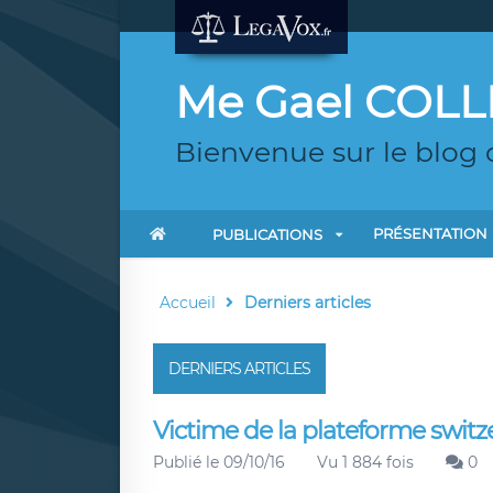
Me Gael COLL
Bienvenue sur le blog
PRÉSENTATION
PUBLICATIONS
Accueil
Derniers articles
DERNIERS ARTICLES
Victime de la plateforme switz
Publié le 09/10/16
Vu 1 884 fois
0