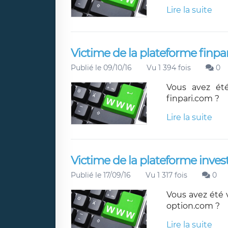
Lire la suite
Victime de la plateforme finpar
Publié le 09/10/16
Vu 1 394 fois
0
Vous avez été
finpari.com ?
Lire la suite
Victime de la plateforme inves
Publié le 17/09/16
Vu 1 317 fois
0
Vous avez été 
option.com ?
Lire la suite