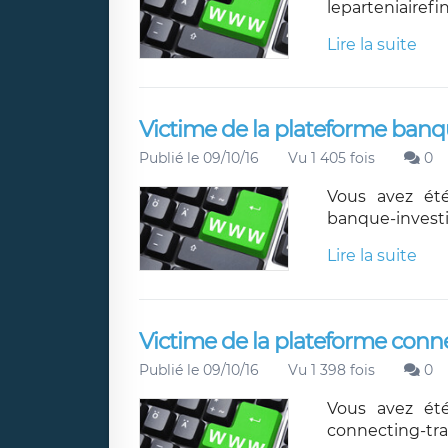
leparteniairefi
Lire la suite
Victime de la plateforme banq
Publié le 09/10/16
Vu 1 405 fois
0
Vous avez été
banque-invest
Lire la suite
Victime de la plateforme conne
Publié le 09/10/16
Vu 1 398 fois
0
Vous avez été
connecting-tr