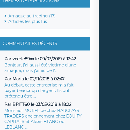
THÈMES DE PUBLICATIONS
Arnaque au trading (17)
Articles les plus lus
COMMENTAIRES RÉCENTS
Par veerle89xx le 09/03/2019 à 12:42
Bonjour, j’ai aussi été victime d’une
arnaque, mais j’ai eu de l’...
Par Maria le 02/11/2018 à 02:47
Au début, cette entreprise m'a fait
payer beaucoup d'argent. Ils ont
prétendu être ...
Par BRITT60 le 03/05/2018 à 18:22
Monsieur MOREL de chez BARCLAYS
TRADERS anciennement chez EQUITY
CAPITALS et Alexis BLANC ou
LEBLANC ...