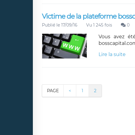
Victime de la plateforme bossc
Publié le 17/09/16
Vu 1 245 fois
0
Vous avez été
bosscapital.co
Lire la suite
PAGE
<
1
2