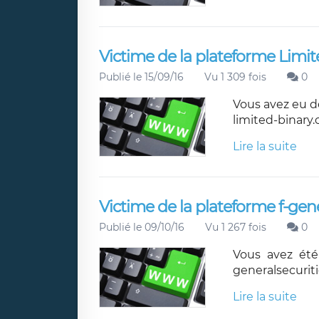
Victime de la plateforme Limit
Publié le 15/09/16
Vu 1 309 fois
0
Vous avez eu d
limited-binary
Lire la suite
Victime de la plateforme f-gene
Publié le 09/10/16
Vu 1 267 fois
0
Vous avez été
generalsecurit
Lire la suite