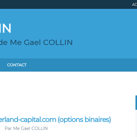
AD
IN
 de Me Gael COLLIN
CONTACT
erland-capital.com (options binaires)
Par
Me Gael COLLIN