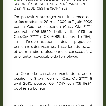
On pouvait s'interroger sur l'incidence des
arrêts rendus les 28 mai 2009 et 11 juin 2009
ème
par la Cour de cassation (Cass. Civ. 2
,
pourvoi n°08-16829 bull.civ II, n°131 et
ème
Cass.Civ. 2
n°08-16089, bull.civ II n°154),
sur l'indemnisation des préjudices
personnels des victimes d'accident du travail
et de maladie professionnelle consécutifs à
une faute inexcusable de l'employeur.
La Cour de cassation vient de prendre
ème
position le 8 avril dernier (Cass Civ 2
, 8
avril 2010, pourvoi 09-14047 et n°09-11634,
publiés au bulletin).
Après avoir rappelé le principe régissant