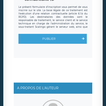
Le présent formulaire d’inscription vous permet de vous
inscrire sur le site. La base légale de ce traitement est
l’exécution d’une relation contractuelle (article 6.1.b du
RGPD). Les destinataires des données sont le
responsable de traitement, le service client et le service
technique en charge de l’administration du service, le
sous-traitant Scalingo gérant le serveur web, ainsi que
toute personne légalement autorisée. Le formulaire
d’inscription est hébergé sur un serveur hébergé par
Scalingo, basé en France et offrant des
clauses de
PUBLIER
protection conformes au RGPD
. Les données collectées
sont conservées jusqu’à ce que l’Internaute en sollicite la
suppression, étant entendu que vous pouvez demander
la suppression de vos données et retirer votre
consentement à tout moment. Vous disposez également
d’un droit d’accès, de rectification ou de limitation du
traitement relatif à vos données à caractère personnel,
ainsi que d’un droit à la portabilité de vos données. Vous
pouvez exercer ces droits auprès du délégué à la
protection des données de LÉGAVOX qui exerce au siège
social de LÉGAVOX et est joignable à l’adresse mail
suivante : donneespersonnelles@legavox.fr. Le
responsable de traitement est la société LÉGAVOX, sis 9
rue Léopold Sédar Senghor, joignable à l’adresse mail :
responsabledetraitement@legavox.fr. Vous avez
A PROPOS DE L'AUTEUR
également le droit d’introduire une réclamation auprès
d’une autorité de contrôle.