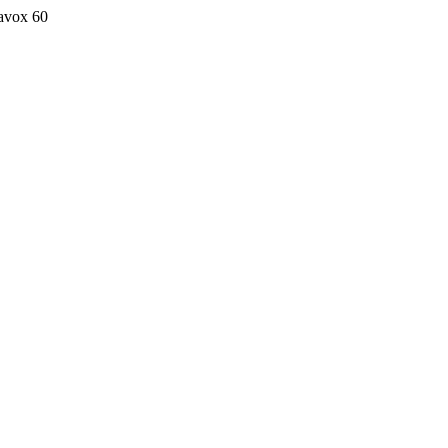
avox
60