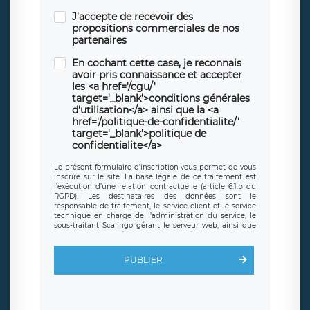
J'accepte de recevoir des
propositions commerciales de nos
partenaires
En cochant cette case, je reconnais
avoir pris connaissance et accepter
les <a href='/cgu/'
target='_blank'>conditions générales
d'utilisation</a> ainsi que la <a
href='/politique-de-confidentialite/'
target='_blank'>politique de
confidentialite</a>
Le présent formulaire d’inscription vous permet de vous
inscrire sur le site. La base légale de ce traitement est
l’exécution d’une relation contractuelle (article 6.1.b du
RGPD). Les destinataires des données sont le
responsable de traitement, le service client et le service
technique en charge de l’administration du service, le
sous-traitant Scalingo gérant le serveur web, ainsi que
toute personne légalement autorisée. Le formulaire
d’inscription est hébergé sur un serveur hébergé par
Scalingo, basé en France et offrant des
clauses de
PUBLIER
protection conformes au RGPD
. Les données collectées
sont conservées jusqu’à ce que l’Internaute en sollicite la
suppression, étant entendu que vous pouvez demander
la suppression de vos données et retirer votre
consentement à tout moment. Vous disposez également