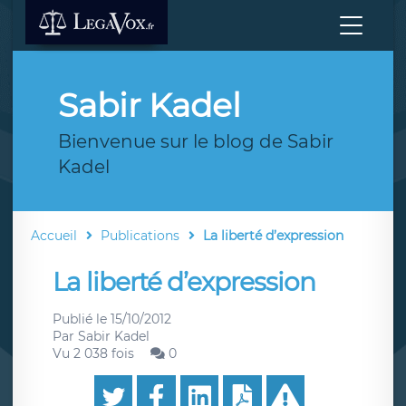
Sabir Kadel
Bienvenue sur le blog de Sabir
Kadel
Accueil
Publications
La liberté d’expression
La liberté d’expression
Publié le
15/10/2012
Par
Sabir Kadel
Vu 2 038 fois
0