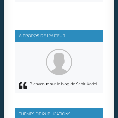
d’un droit d’accès, de rectification ou de limitation du
traitement relatif à vos données à caractère personnel,
ainsi que d’un droit à la portabilité de vos données. Vous
pouvez exercer ces droits auprès du délégué à la
protection des données de LÉGAVOX qui exerce au siège
social de LÉGAVOX et est joignable à l’adresse mail
suivante : donneespersonnelles@legavox.fr. Le
responsable de traitement est la société LÉGAVOX, sis 9
rue Léopold Sédar Senghor, joignable à l’adresse mail :
responsabledetraitement@legavox.fr. Vous avez
A PROPOS DE L'AUTEUR
également le droit d’introduire une réclamation auprès
d’une autorité de contrôle.
Bienvenue sur le blog de Sabir Kadel
THÈMES DE PUBLICATIONS