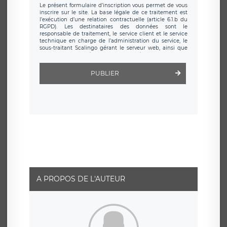
Le présent formulaire d’inscription vous permet de vous
inscrire sur le site. La base légale de ce traitement est
l’exécution d’une relation contractuelle (article 6.1.b du
RGPD). Les destinataires des données sont le
responsable de traitement, le service client et le service
technique en charge de l’administration du service, le
sous-traitant Scalingo gérant le serveur web, ainsi que
toute personne légalement autorisée. Le formulaire
d’inscription est hébergé sur un serveur hébergé par
Scalingo, basé en France et offrant des
clauses de
PUBLIER
protection conformes au RGPD
. Les données collectées
sont conservées jusqu’à ce que l’Internaute en sollicite la
suppression, étant entendu que vous pouvez demander
la suppression de vos données et retirer votre
consentement à tout moment. Vous disposez également
d’un droit d’accès, de rectification ou de limitation du
traitement relatif à vos données à caractère personnel,
ainsi que d’un droit à la portabilité de vos données. Vous
pouvez exercer ces droits auprès du délégué à la
protection des données de LÉGAVOX qui exerce au siège
social de LÉGAVOX et est joignable à l’adresse mail
suivante : donneespersonnelles@legavox.fr. Le
responsable de traitement est la société LÉGAVOX, sis 9
rue Léopold Sédar Senghor, joignable à l’adresse mail :
responsabledetraitement@legavox.fr. Vous avez
A PROPOS DE L'AUTEUR
également le droit d’introduire une réclamation auprès
d’une autorité de contrôle.