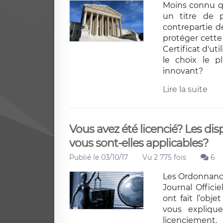
Moins connu que
un titre de p
contrepartie d
protéger cette
Certificat d'uti
le choix le p
innovant?
Lire la suite
Vous avez été licencié? Les di
vous sont-elles applicables?
Publié le 03/10/17
Vu 2 775 fois
6
Les Ordonnance
Journal Officie
ont fait l’obj
vous explique
licenciement.