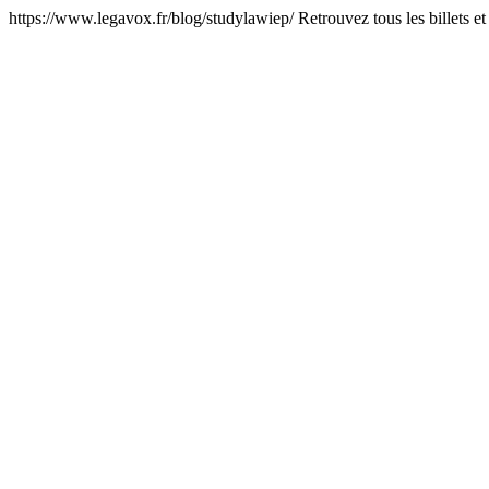
https://www.legavox.fr/blog/studylawiep/
Retrouvez tous les billets e