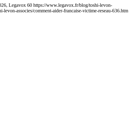
026, Legavox
60
https://www.legavox.fr/blog/toshi-levon-
hi-levon-associes/comment-aider-francaise-victime-reseau-636.htm