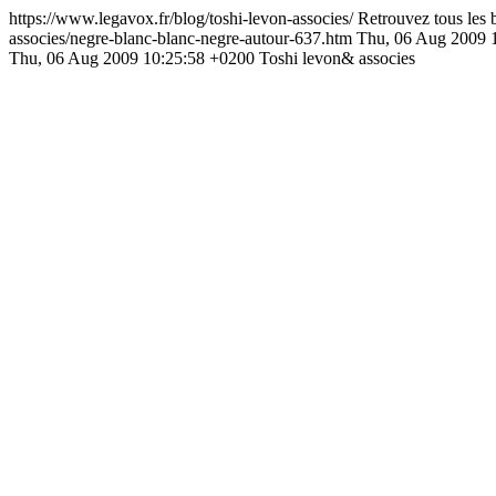
https://www.legavox.fr/blog/toshi-levon-associes/
Retrouvez tous les b
associes/negre-blanc-blanc-negre-autour-637.htm
Thu, 06 Aug 2009 
Thu, 06 Aug 2009 10:25:58 +0200
Toshi levon& associes