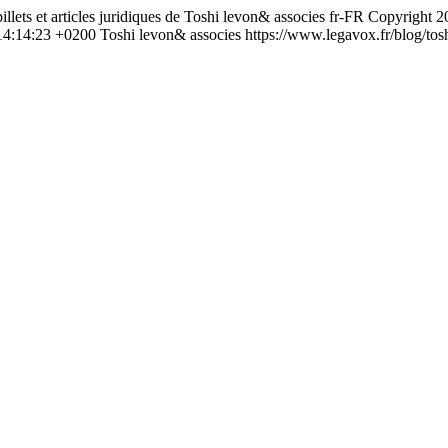
illets et articles juridiques de Toshi levon& associes
fr-FR
Copyright 2
14:14:23 +0200
Toshi levon& associes
https://www.legavox.fr/blog/tos