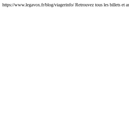
https://www.legavox.fr/blog/viagerinfo/
Retrouvez tous les billets e