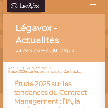
Légavox -
Actualités
La voix du web juridique
Accueil
Publications
Étude 2025 sur les tendances du Contract...
Étude 2025 sur les
tendances du Contract
Management : l’IA, la