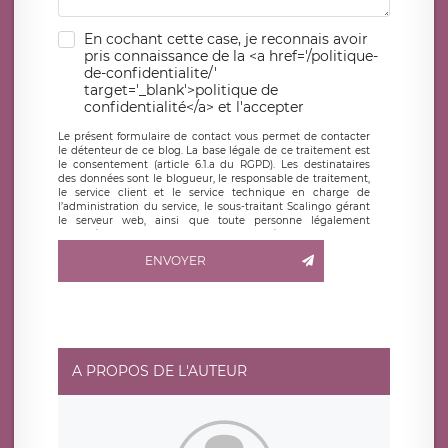
En cochant cette case, je reconnais avoir
pris connaissance de la <a href='/politique-
de-confidentialite/'
target='_blank'>politique de
confidentialité</a> et l'accepter
Le présent formulaire de contact vous permet de contacter
le détenteur de ce blog. La base légale de ce traitement est
le consentement (article 6.1.a du RGPD). Les destinataires
des données sont le blogueur, le responsable de traitement,
le service client et le service technique en charge de
l’administration du service, le sous-traitant Scalingo gérant
le serveur web, ainsi que toute personne légalement
autorisée. Le formulaire de contact à destination du
blogueur est hébergé sur un serveur hébergé par Scalingo,
ENVOYER
basé en France et offrant des
clauses de protection
conformes au RGPD
. Les données collectées sont conservées
jusqu’à ce que l’Internaute en sollicite la suppression, étant
entendu que vous pouvez demander la suppression de vos
données et retirer votre consentement à tout moment. Vous
disposez également d’un droit d’accès, de rectification ou de
limitation du traitement relatif à vos données à caractère
personnel, ainsi que d’un droit à la portabilité de vos
A PROPOS DE L'AUTEUR
données. Vous pouvez exercer ces droits auprès du délégué
à la protection des données de LÉGAVOX qui exerce au
siège social de LÉGAVOX et est joignable à l’adresse mail
suivante : donneespersonnelles@legavox.fr. Le responsable
de traitement est la société LÉGAVOX, sis 9 rue Léopold
Sédar Senghor, joignable à l’adresse mail :