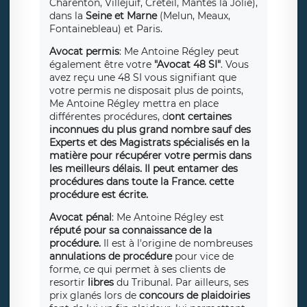
Charenton, Villejuif, Créteil, Mantes la Jolie),
dans la
Seine et Marne
(Melun, Meaux,
Fontainebleau) et Paris.
Avocat permis
: Me Antoine Régley peut
également être votre
"Avocat 48 SI"
. Vous
avez reçu une 48 SI vous signifiant que
votre permis ne disposait plus de points,
Me Antoine Régley mettra en place
différentes procédures, d
ont certaines
inconnues du plus grand nombre sauf des
Experts et des Magistrats spécialisés en la
matière pour récupérer votre permis dans
les meilleurs délais. Il peut entamer des
procédures dans toute la France. cette
procédure est écrite.
Avocat pénal
: Me Antoine Régley est
réputé pour sa connaissance de la
procédure.
Il est à l'origine de nombreuses
annulations de procédure
pour vice de
forme, ce qui permet à ses clients de
resortir
libres
du Tribunal. Par ailleurs, ses
prix glanés lors de
concours de plaidoiries