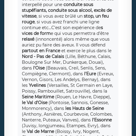
interpellé pour une
conduite sous
stupéfiants, conduite sous alcool, excès de
vitesse
, si vous avez brûlé un
stop, un feu
rouge
, si vous avez franchi une ligne
continue etc...C'est son expérience de
s
vices de form
e qui vous permettra d'être
relaxé
(innoncenté) alors même que vous
auriez pu faire des aveux. Il vous défend
partout en France
et exerce le plus dans le
Nord - Pas de Calais
(Lille, Béthune, Calais,
Boulogne Sur Mer, Dunkerque, Douai),
dans
l'Oise
(Beauvais, Creil, Senlis, Sens,
Compiègne, Clermont), dans
l'Eure
(Evreux,
Vernon, Gisors, Les Andelys, Bernay), dans
les
Yvelines
(Versailles, St Germain en Laye,
Poissy, Rambouillet, Satrouville), dans la
Seine Maritime
(Rouen, Le Havre, Dieppe),
le Val d'Oise
(Pontoise, Sannois, Gonesse,
Monmorency), dans
les Hauts de Seine
(Anthony, Asnières, Courbevoie, Colombes,
Nanterre, Puteaux, Vanves), dans
l'Essonne
(Juvisy, longjumeau, Etampes, Evry), dans
le
Val de Marne
(Boissy, Ivry, Nogent,