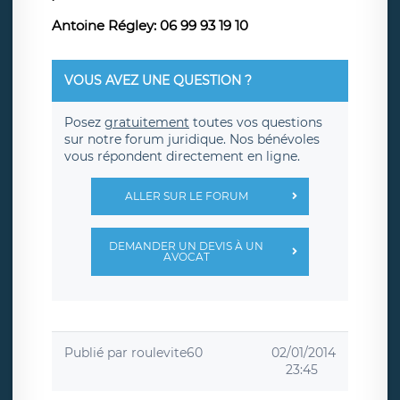
Antoine Régley: 06 99 93 19 10
VOUS AVEZ UNE QUESTION ?
Posez
gratuitement
toutes vos questions
sur notre forum juridique. Nos bénévoles
vous répondent directement en ligne.
ALLER SUR LE FORUM
DEMANDER UN DEVIS À UN
AVOCAT
Publié par
roulevite60
02/01/2014
23:45