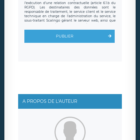
l’exécution d’une relation contractuelle (article 6.1.b du
RGPD). Les destinataires des données sont le
responsable de traitement, le service client et le service
technique en charge de l’administration du service, le
sous-traitant Scalingo gérant le serveur web, ainsi que
toute personne légalement autorisée. Le formulaire
d’inscription est hébergé sur un serveur hébergé par
Scalingo, basé en France et offrant des
clauses de
PUBLIER
protection conformes au RGPD
. Les données collectées
sont conservées jusqu’à ce que l’Internaute en sollicite la
suppression, étant entendu que vous pouvez demander
la suppression de vos données et retirer votre
consentement à tout moment. Vous disposez également
d’un droit d’accès, de rectification ou de limitation du
traitement relatif à vos données à caractère personnel,
ainsi que d’un droit à la portabilité de vos données. Vous
pouvez exercer ces droits auprès du délégué à la
protection des données de LÉGAVOX qui exerce au siège
social de LÉGAVOX et est joignable à l’adresse mail
suivante : donneespersonnelles@legavox.fr. Le
responsable de traitement est la société LÉGAVOX, sis 9
rue Léopold Sédar Senghor, joignable à l’adresse mail :
responsabledetraitement@legavox.fr. Vous avez
A PROPOS DE L'AUTEUR
également le droit d’introduire une réclamation auprès
d’une autorité de contrôle.