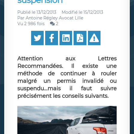
suspension
Publié le
13/12/2013
Modifié le
15/12/2013
Par
Antoine Régley Avocat Lille
Vu 2 986 fois
2
Attention aux Lettres
Recommandées. Il existe une
méthode de continuer à rouler
malgré un permis invalidé ou
suspendu…mais il faut suivre
précisément les conseils suivants.