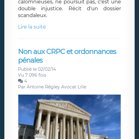
calomnieuses, ne poursuit pas, c'est une
double injustice. Récit d'un dossier
scandaleux.
Lire la suite
Non aux CRPC et ordonnances
pénales
Publié le 02/02/14
Vu 7 096 fois
4
Par
Antoine Régley Avocat Lille