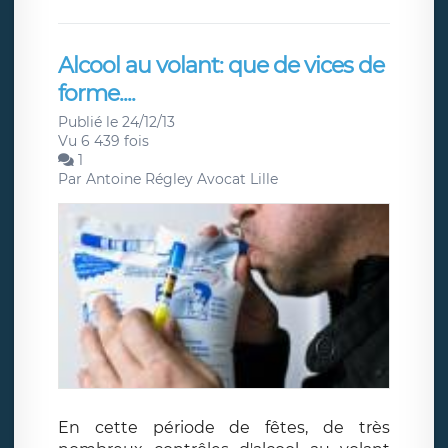
Alcool au volant: que de vices de
forme....
Publié le 24/12/13
Vu 6 439 fois
1
Par
Antoine Régley Avocat Lille
En cette période de fêtes, de très