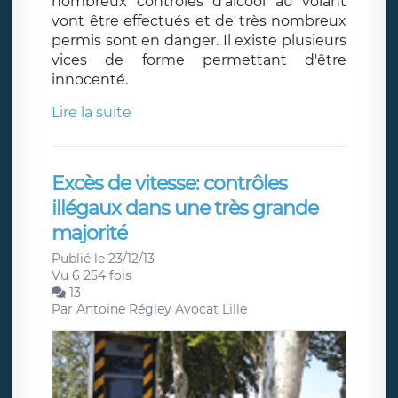
nombreux contrôles d'alcool au volant
vont être effectués et de très nombreux
permis sont en danger. Il existe plusieurs
vices de forme permettant d'être
innocenté.
Lire la suite
Excès de vitesse: contrôles
illégaux dans une très grande
majorité
Publié le 23/12/13
Vu 6 254 fois
13
Par
Antoine Régley Avocat Lille