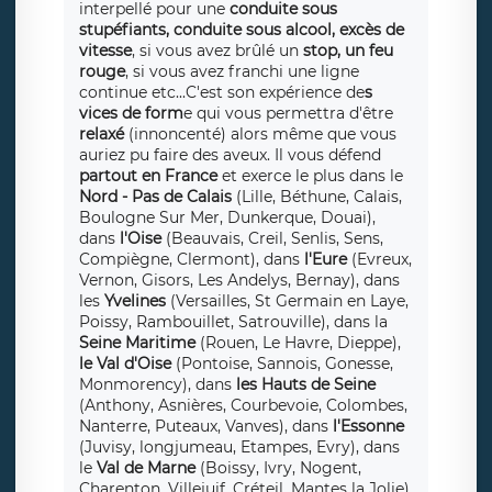
interpellé pour une
conduite sous
stupéfiants, conduite sous alcool, excès de
vitesse
, si vous avez brûlé un
stop, un feu
rouge
, si vous avez franchi une ligne
continue etc...C'est son expérience de
s
vices de form
e qui vous permettra d'être
relaxé
(innoncenté) alors même que vous
auriez pu faire des aveux. Il vous défend
partout en France
et exerce le plus dans le
Nord - Pas de Calais
(Lille, Béthune, Calais,
Boulogne Sur Mer, Dunkerque, Douai),
dans
l'Oise
(Beauvais, Creil, Senlis, Sens,
Compiègne, Clermont), dans
l'Eure
(Evreux,
Vernon, Gisors, Les Andelys, Bernay), dans
les
Yvelines
(Versailles, St Germain en Laye,
Poissy, Rambouillet, Satrouville), dans la
Seine Maritime
(Rouen, Le Havre, Dieppe),
le Val d'Oise
(Pontoise, Sannois, Gonesse,
Monmorency), dans
les Hauts de Seine
(Anthony, Asnières, Courbevoie, Colombes,
Nanterre, Puteaux, Vanves), dans
l'Essonne
(Juvisy, longjumeau, Etampes, Evry), dans
le
Val de Marne
(Boissy, Ivry, Nogent,
Charenton, Villejuif, Créteil, Mantes la Jolie),