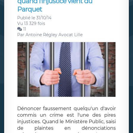
quand l'injustice vient du
Parquet
Publié le 31/10/14
Vu 13 329 fois
11
Par
Antoine Régley Avocat Lille
Dénoncer faussement quelqu'un d'avoir
commis un crime est l'une des pires
injustices. Quand le Ministère Public, saisi
de plaintes en dénonciations