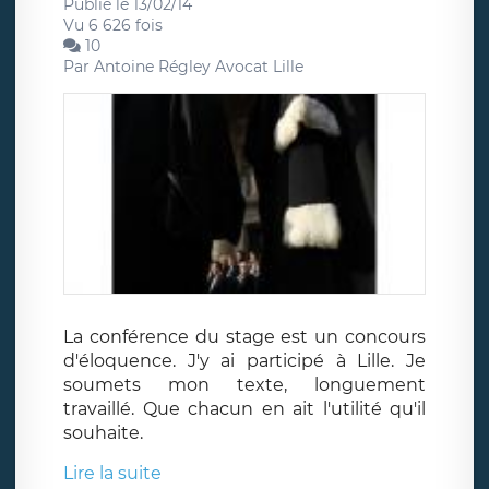
Publié le 13/02/14
Vu 6 626 fois
10
Par
Antoine Régley Avocat Lille
La conférence du stage est un concours
d'éloquence. J'y ai participé à Lille. Je
soumets mon texte, longuement
travaillé. Que chacun en ait l'utilité qu'il
souhaite.
Lire la suite