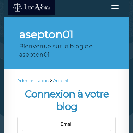
asepton01
Bienvenue sur le blog de
asepton01
Administration
Accueil
Connexion à votre
blog
Email