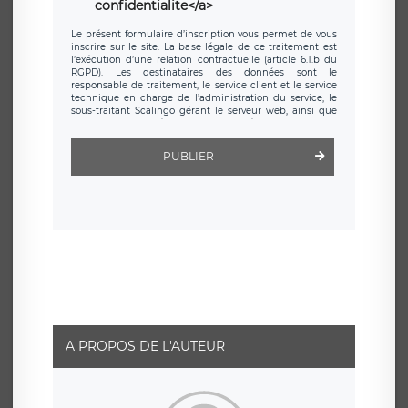
confidentialite</a>
Le présent formulaire d’inscription vous permet de vous
inscrire sur le site. La base légale de ce traitement est
l’exécution d’une relation contractuelle (article 6.1.b du
RGPD). Les destinataires des données sont le
responsable de traitement, le service client et le service
technique en charge de l’administration du service, le
sous-traitant Scalingo gérant le serveur web, ainsi que
toute personne légalement autorisée. Le formulaire
d’inscription est hébergé sur un serveur hébergé par
Scalingo, basé en France et offrant des
clauses de
PUBLIER
protection conformes au RGPD
. Les données collectées
sont conservées jusqu’à ce que l’Internaute en sollicite la
suppression, étant entendu que vous pouvez demander
la suppression de vos données et retirer votre
consentement à tout moment. Vous disposez également
d’un droit d’accès, de rectification ou de limitation du
traitement relatif à vos données à caractère personnel,
ainsi que d’un droit à la portabilité de vos données. Vous
pouvez exercer ces droits auprès du délégué à la
protection des données de LÉGAVOX qui exerce au siège
social de LÉGAVOX et est joignable à l’adresse mail
suivante : donneespersonnelles@legavox.fr. Le
responsable de traitement est la société LÉGAVOX, sis 9
rue Léopold Sédar Senghor, joignable à l’adresse mail :
responsabledetraitement@legavox.fr. Vous avez
A PROPOS DE L'AUTEUR
également le droit d’introduire une réclamation auprès
d’une autorité de contrôle.