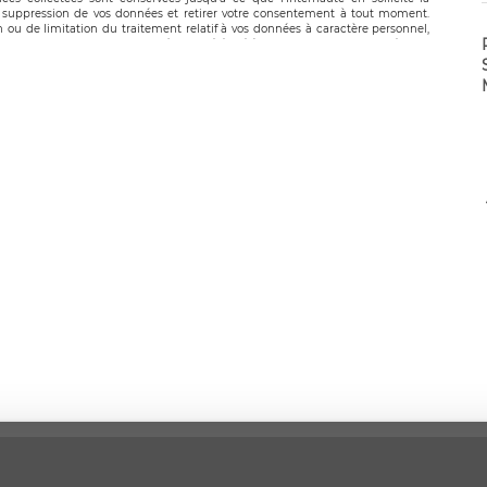
suppression de vos données et retirer votre consentement à tout moment.
n ou de limitation du traitement relatif à vos données à caractère personnel,
 pouvez exercer ces droits auprès du délégué à la protection des données de
oignable à l’adresse mail suivante : donneespersonnelles@legavox.fr. Le
, sis 9 rue Léopold Sédar Senghor, joignable à l’adresse mail :
droit d’introduire une réclamation auprès d’une autorité de contrôle.
ns légales
CGU
Politique de confidentialité
Android
Iphon