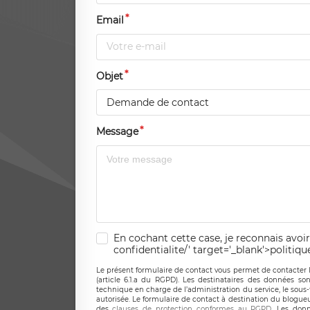
Email
Objet
Demande de contact
Message
En cochant cette case, je reconnais avoir
confidentialite/' target='_blank'>politiqu
Le présent formulaire de contact vous permet de contacter 
(article 6.1.a du RGPD). Les destinataires des données son
technique en charge de l’administration du service, le sous
autorisée. Le formulaire de contact à destination du blogue
des
clauses de protection conformes au RGPD
. Les donn