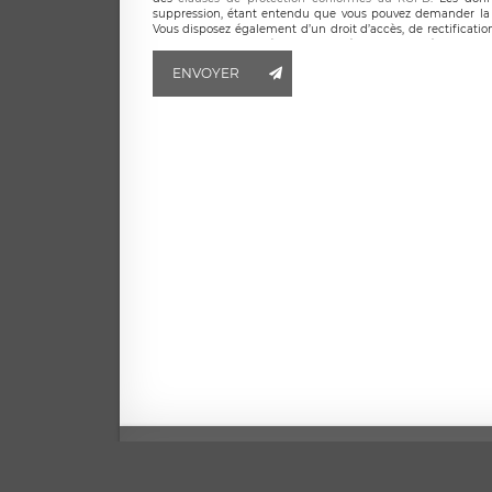
suppression, étant entendu que vous pouvez demander la 
Vous disposez également d’un droit d’accès, de rectificatio
ainsi que d’un droit à la portabilité de vos données. Vous
LÉGAVOX qui exerce au siège social de LÉGAVOX et est j
ENVOYER
responsable de traitement est la société LÉGAVOX
responsabledetraitement@legavox.fr. Vous avez également le 
Mentio