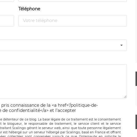
Téléphone
 pris connaissance de la <a href='/politique-de-
e de confidentialité</a> et l'accepter
le détenteur de ce blog. La base légale de ce traitement est le consentement
t le blogueur, le responsable de traitement, le service client et le service
-traitant Scalingo gérant le serveur web, ainsi que toute personne légalement
ur est hébergé sur un serveur hébergé par Scalingo, basé en France et offrant
ées collectées sont conservées jusqu’à ce que l’Internaute en sollicite la