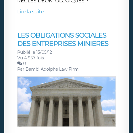
REGLES DEONTOLOGIQUES ?
Lire la suite
LES OBLIGATIONS SOCIALES
DES ENTREPRISES MINIERES
Publié le 15/05/12
Vu 4 957 fois
0
Par
Bambi Adolphe Law Firm