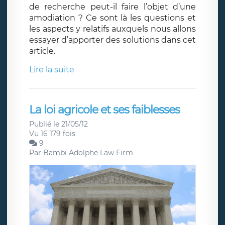
de recherche peut-il faire l’objet d’une
amodiation ? Ce sont là les questions et
les aspects y relatifs auxquels nous allons
essayer d’apporter des solutions dans cet
article.
Lire la suite
La loi agricole et ses faiblesses
Publié le 21/05/12
Vu 16 179 fois
9
Par
Bambi Adolphe Law Firm