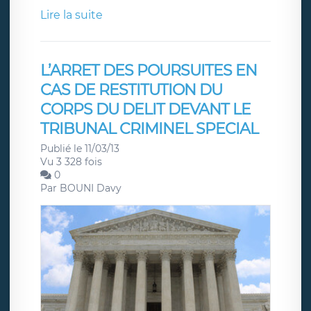
Lire la suite
L’ARRET DES POURSUITES EN
CAS DE RESTITUTION DU
CORPS DU DELIT DEVANT LE
TRIBUNAL CRIMINEL SPECIAL
Publié le 11/03/13
Vu 3 328 fois
0
Par
BOUNI Davy