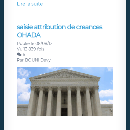
Lire la suite
saisie attribution de creances
OHADA
Publié le 08/08/12
Vu 13 839 fois
6
Par
BOUNI Davy