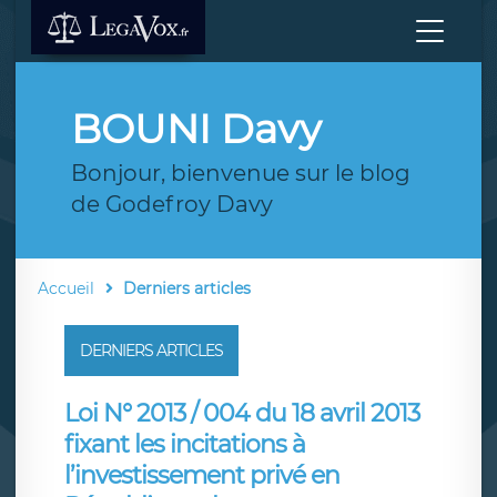
BOUNI Davy
Bonjour, bienvenue sur le blog
de Godefroy Davy
Accueil
Derniers articles
DERNIERS ARTICLES
Loi N° 2013 / 004 du 18 avril 2013
fixant les incitations à
l’investissement privé en