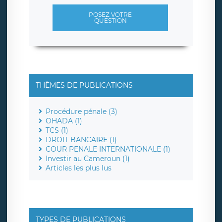
POSEZ VOTRE
QUESTION
THÈMES DE PUBLICATIONS
Procédure pénale (3)
OHADA (1)
TCS (1)
DROIT BANCAIRE (1)
COUR PENALE INTERNATIONALE (1)
Investir au Cameroun (1)
Articles les plus lus
TYPES DE PUBLICATIONS