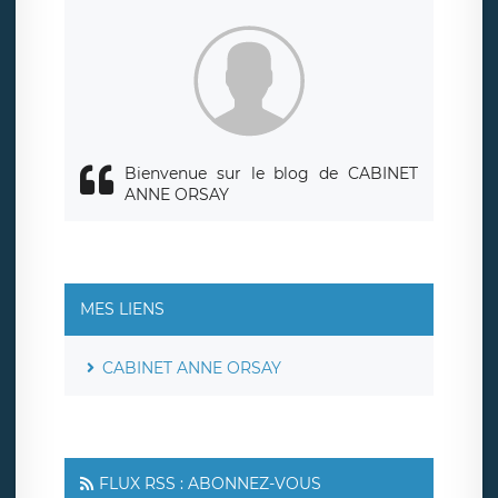
siège social de LÉGAVOX et est joignable à l’adresse mail
suivante : donneespersonnelles@legavox.fr. Le responsable
de traitement est la société LÉGAVOX, sis 9 rue Léopold
Sédar Senghor, joignable à l’adresse mail :
responsabledetraitement@legavox.fr. Vous avez également
le droit d’introduire une réclamation auprès d’une autorité
de contrôle.
Bienvenue sur le blog de CABINET
ANNE ORSAY
MES LIENS
CABINET ANNE ORSAY
FLUX RSS : ABONNEZ-VOUS