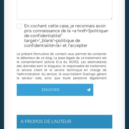
En cochant cette case, je reconnais avoir
pris connaissance de la <a href='/politique-
de-confidentialite/'
target='_blank'>politique de
confidentialité</a> et l'accepter
Le présent formulaire de contact vous permet de contacter
le détenteur de ce blog. La base légale de ce traitement est
le consentement (article 6.1.a du RGPD). Les destinataires
des données sont le blogueur, le responsable de traitement,
le service client et le service technique en charge de
l’administration du service, le sous-traitant Scalingo gérant
le serveur web, ainsi que toute personne légalement
autorisée. Le formulaire de contact à destination du
blogueur est hébergé sur un serveur hébergé par Scalingo,
ENVOYER
basé en France et offrant des
clauses de protection
conformes au RGPD
. Les données collectées sont conservées
jusqu’à ce que l’Internaute en sollicite la suppression, étant
entendu que vous pouvez demander la suppression de vos
données et retirer votre consentement à tout moment. Vous
disposez également d’un droit d’accès, de rectification ou de
limitation du traitement relatif à vos données à caractère
personnel, ainsi que d’un droit à la portabilité de vos
A PROPOS DE L'AUTEUR
données. Vous pouvez exercer ces droits auprès du délégué
à la protection des données de LÉGAVOX qui exerce au