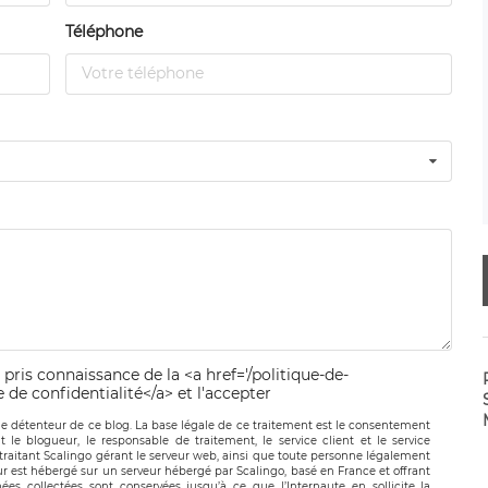
Téléphone
 pris connaissance de la <a href='/politique-de-
e de confidentialité</a> et l'accepter
le détenteur de ce blog. La base légale de ce traitement est le consentement
t le blogueur, le responsable de traitement, le service client et le service
-traitant Scalingo gérant le serveur web, ainsi que toute personne légalement
ur est hébergé sur un serveur hébergé par Scalingo, basé en France et offrant
ées collectées sont conservées jusqu’à ce que l’Internaute en sollicite la