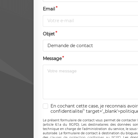
Email
Objet
Demande de contact
Message
En cochant cette case, je reconnais avoir
confidentialite/' target='_blank'>politiqu
Le présent formulaire de contact vous permet de contacter 
(article 6.1.a du RGPD). Les destinataires des données son
technique en charge de l’administration du service, le sous
autorisée. Le formulaire de contact à destination du blogue
des
clauses de protection conformes au RGPD
. Les donn