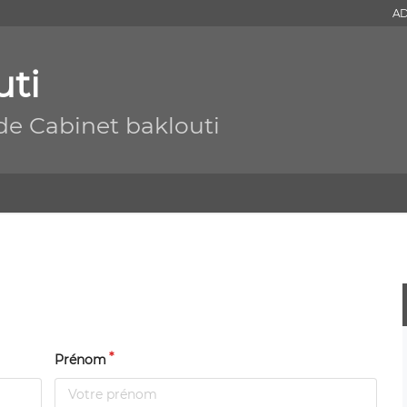
AD
uti
de Cabinet baklouti
Prénom