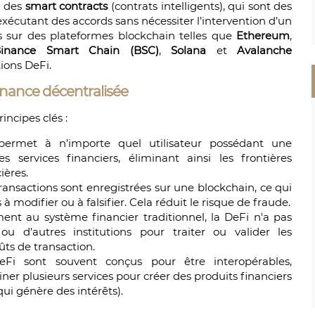
n des
smart contracts
(contrats intelligents), qui sont des
cutant des accords sans nécessiter l’intervention d’un
és sur des plateformes blockchain telles que
Ethereum
,
inance Smart Chain (BSC)
,
Solana
et
Avalanche
ions DeFi.
inance décentralisée
incipes clés :
ermet à n’importe quel utilisateur possédant une
 services financiers, éliminant ainsi les frontières
ières.
transactions sont enregistrées sur une blockchain, ce qui
à modifier ou à falsifier. Cela réduit le risque de fraude.
ent au système financier traditionnel, la DeFi n'a pas
u d’autres institutions pour traiter ou valider les
ûts de transaction.
Fi sont souvent conçus pour être interopérables,
er plusieurs services pour créer des produits financiers
ui génère des intérêts).