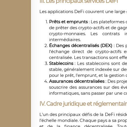
III. Les principaux services DeFi
Les applications DeFi couvrent une large 
Prêts et emprunts
: Les plateforme
de prêter des crypto-actifs et de gag
crypto-monnaies. Les contrats i
intermédiaires.
Échanges décentralisés (DEX)
: Des
l'échange direct de crypto-actifs e
centralisée. Les transactions sont ef
Stablecoins
: Les stablecoins sont 
stable, généralement indexée sur des 
pour le prêt, l'emprunt, et la gestion 
Assurances décentralisées
: Des pro
souscrire des assurances sur des é
informatiques, sans passer par une c
IV. Cadre juridique et réglementair
L'un des principaux défis de la DeFi rési
l’échelle mondiale. Chaque pays a sa pr
et de la finance décentralisée. Toute