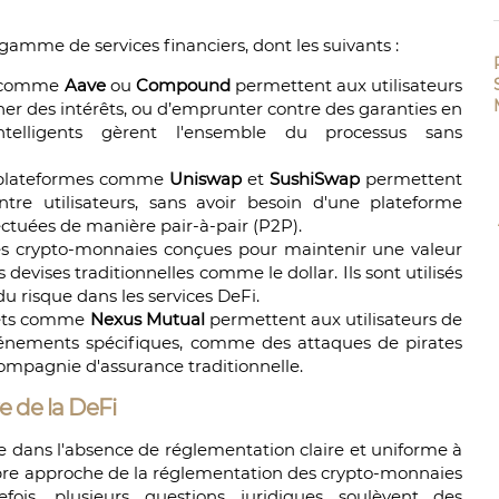
gamme de services financiers, dont les suivants :
s comme
Aave
ou
Compound
permettent aux utilisateurs
ner des intérêts, ou d’emprunter contre des garanties en
ntelligents gèrent l'ensemble du processus sans
 plateformes comme
Uniswap
et
SushiSwap
permettent
ntre utilisateurs, sans avoir besoin d'une plateforme
fectuées de manière pair-à-pair (P2P).
des crypto-monnaies conçues pour maintenir une valeur
devises traditionnelles comme le dollar. Ils sont utilisés
du risque dans les services DeFi.
jets comme
Nexus Mutual
permettent aux utilisateurs de
vénements spécifiques, comme des attaques de pirates
ompagnie d'assurance traditionnelle.
e de la DeFi
de dans l'absence de réglementation claire et uniforme à
opre approche de la réglementation des crypto-monnaies
fois, plusieurs questions juridiques soulèvent des