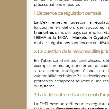
préoccupations majeures :
1.
L’absence de régulation centrale
La DeFi remet en question la régulation 
fonctionne en dehors des structures r
financières
dans des pays comme les État
l'
ESMA
et la
MiCA
-
Markets in Crypto-A
mais les régulations sont encore en dév
2.
La question de la responsabilité juri
En l'absence d'entités centralisées, d
exemple, un piratage, une erreur de code
si un contrat intelligent échoue ou s
vulnérabilité technique ? Les développeur
protocoles, échappent souvent à une resp
du système.
3.
La lutte contre le blanchiment d’arg
La DeFi pose un défi pour les régulate
(AML) et le
financement du terrorisme
(