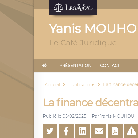
Yanis MOUH
Le Café Juridique
PRÉSENTATION
CONTACT
Accueil
Publications
La finance décen
La finance décentral
Publié le
05/02/2025
Par
Yanis MOUHOU