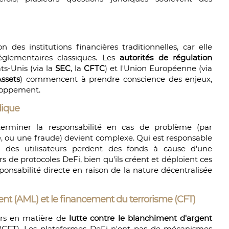
des institutions financières traditionnelles, car elle
églementaires classiques. Les
autorités de régulation
s-Unis (via la
SEC
, la
CFTC
) et l'Union Européenne (via
ssets
) commencent à prendre conscience des enjeux,
eloppement.
dique
éterminer la responsabilité en cas de problème (par
, ou une fraude) devient complexe. Qui est responsable
i des utilisateurs perdent des fonds à cause d'une
s de protocoles DeFi, bien qu'ils créent et déploient ces
onsabilité directe en raison de la nature décentralisée
ent (AML) et le financement du terrorisme (CFT)
urs en matière de
lutte contre le blanchiment d'argent
CFT). Les plateformes DeFi n'ont pas de mécanismes