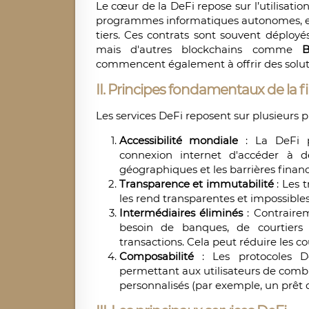
Le cœur de la DeFi repose sur l’utilisatio
programmes informatiques autonomes, exé
tiers. Ces contrats sont souvent déploy
mais d'autres blockchains comme
B
commencent également à offrir des solut
II. Principes fondamentaux de la f
Les services DeFi reposent sur plusieurs pr
Accessibilité mondiale
: La DeFi p
connexion internet d'accéder à des
géographiques et les barrières financ
Transparence et immutabilité
: Les 
les rend transparentes et impossibles 
Intermédiaires éliminés
: Contrairem
besoin de banques, de courtiers o
transactions. Cela peut réduire les co
Composabilité
: Les protocoles De
permettant aux utilisateurs de combin
personnalisés (par exemple, un prêt q