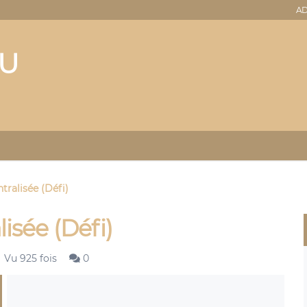
AD
OU
tralisée (Défi)
isée (Défi)
Vu 925 fois
0