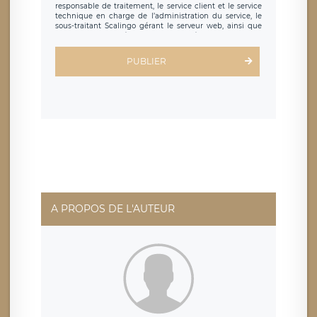
responsable de traitement, le service client et le service
technique en charge de l’administration du service, le
sous-traitant Scalingo gérant le serveur web, ainsi que
toute personne légalement autorisée. Le formulaire
d’inscription est hébergé sur un serveur hébergé par
Scalingo, basé en France et offrant des
clauses de
PUBLIER
protection conformes au RGPD
. Les données collectées
sont conservées jusqu’à ce que l’Internaute en sollicite la
suppression, étant entendu que vous pouvez demander
la suppression de vos données et retirer votre
consentement à tout moment. Vous disposez également
d’un droit d’accès, de rectification ou de limitation du
traitement relatif à vos données à caractère personnel,
ainsi que d’un droit à la portabilité de vos données. Vous
pouvez exercer ces droits auprès du délégué à la
protection des données de LÉGAVOX qui exerce au siège
social de LÉGAVOX et est joignable à l’adresse mail
suivante : donneespersonnelles@legavox.fr. Le
responsable de traitement est la société LÉGAVOX, sis 9
rue Léopold Sédar Senghor, joignable à l’adresse mail :
responsabledetraitement@legavox.fr. Vous avez
A PROPOS DE L'AUTEUR
également le droit d’introduire une réclamation auprès
d’une autorité de contrôle.