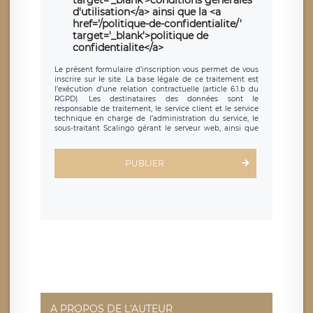
d'utilisation</a> ainsi que la <a
href='/politique-de-confidentialite/'
target='_blank'>politique de
confidentialite</a>
Le présent formulaire d’inscription vous permet de vous
inscrire sur le site. La base légale de ce traitement est
l’exécution d’une relation contractuelle (article 6.1.b du
RGPD). Les destinataires des données sont le
responsable de traitement, le service client et le service
technique en charge de l’administration du service, le
sous-traitant Scalingo gérant le serveur web, ainsi que
toute personne légalement autorisée. Le formulaire
d’inscription est hébergé sur un serveur hébergé par
Scalingo, basé en France et offrant des
clauses de
PUBLIER
protection conformes au RGPD
. Les données collectées
sont conservées jusqu’à ce que l’Internaute en sollicite la
suppression, étant entendu que vous pouvez demander
la suppression de vos données et retirer votre
consentement à tout moment. Vous disposez également
d’un droit d’accès, de rectification ou de limitation du
traitement relatif à vos données à caractère personnel,
ainsi que d’un droit à la portabilité de vos données. Vous
pouvez exercer ces droits auprès du délégué à la
protection des données de LÉGAVOX qui exerce au siège
social de LÉGAVOX et est joignable à l’adresse mail
suivante : donneespersonnelles@legavox.fr. Le
responsable de traitement est la société LÉGAVOX, sis 9
rue Léopold Sédar Senghor, joignable à l’adresse mail :
responsabledetraitement@legavox.fr. Vous avez
A PROPOS DE L'AUTEUR