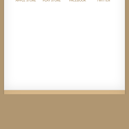
APPLE STORE
PLAY STORE
FACEBOOK
TWITTER
Mentions légales
CGU
Politique de confidentialité
Android
Iphone