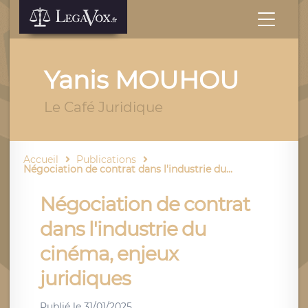
Yanis MOUHOU
Le Café Juridique
Accueil
Publications
Négociation de contrat dans l'industrie du...
Négociation de contrat
dans l'industrie du
cinéma, enjeux
juridiques
Publié le
31/01/2025