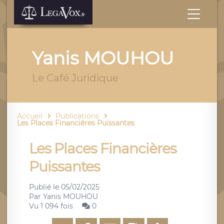
Yanis MOUHOU
Le Café Juridique
Accueil
Publications
Les Places Financières Puissantes
Les Places Financières
Puissantes
Publié le
05/02/2025
Par
Yanis MOUHOU
Vu 1 094 fois
0