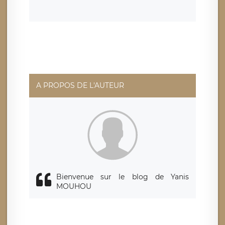
la suppression de vos données et retirer votre
consentement à tout moment. Vous disposez également
d’un droit d’accès, de rectification ou de limitation du
traitement relatif à vos données à caractère personnel,
ainsi que d’un droit à la portabilité de vos données. Vous
pouvez exercer ces droits auprès du délégué à la
protection des données de LÉGAVOX qui exerce au siège
social de LÉGAVOX et est joignable à l’adresse mail
suivante : donneespersonnelles@legavox.fr. Le
responsable de traitement est la société LÉGAVOX, sis 9
rue Léopold Sédar Senghor, joignable à l’adresse mail :
responsabledetraitement@legavox.fr. Vous avez
A PROPOS DE L'AUTEUR
également le droit d’introduire une réclamation auprès
d’une autorité de contrôle.
Bienvenue sur le blog de Yanis
MOUHOU