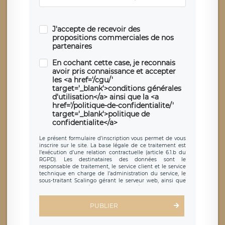
J'accepte de recevoir des
propositions commerciales de nos
partenaires
En cochant cette case, je reconnais
avoir pris connaissance et accepter
les <a href='/cgu/'
target='_blank'>conditions générales
d'utilisation</a> ainsi que la <a
href='/politique-de-confidentialite/'
target='_blank'>politique de
confidentialite</a>
Le présent formulaire d’inscription vous permet de vous
inscrire sur le site. La base légale de ce traitement est
l’exécution d’une relation contractuelle (article 6.1.b du
RGPD). Les destinataires des données sont le
responsable de traitement, le service client et le service
technique en charge de l’administration du service, le
sous-traitant Scalingo gérant le serveur web, ainsi que
toute personne légalement autorisée. Le formulaire
d’inscription est hébergé sur un serveur hébergé par
Scalingo, basé en France et offrant des
clauses de
PUBLIER
protection conformes au RGPD
. Les données collectées
sont conservées jusqu’à ce que l’Internaute en sollicite la
suppression, étant entendu que vous pouvez demander