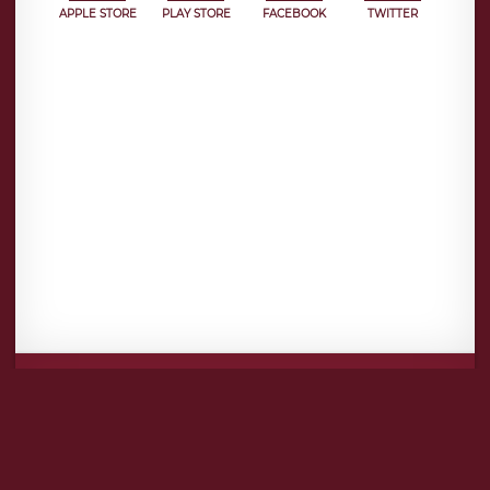
APPLE STORE
PLAY STORE
FACEBOOK
TWITTER
Mentions légales
CGU
Politique de confidentialité
Android
Iphone