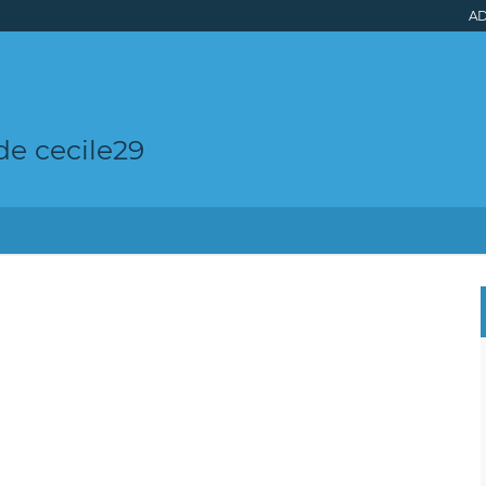
AD
de cecile29