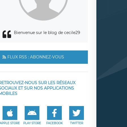
Bienvenue sur le blog de cecile29
FLUX RSS : ABONNEZ-VOUS
RETROUVEZ-NOUS SUR LES RÉSEAUX
SOCIAUX ET SUR NOS APPLICATIONS
MOBILES
APPLE STORE
PLAY STORE
FACEBOOK
TWITTER