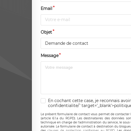
Email
Objet
Demande de contact
Message
En cochant cette case, je reconnais avoir
confidentialite/' target='_blank'>politiqu
Le présent formulaire de contact vous permet de contacter 
(article 6.1.a du RGPD). Les destinataires des données son
technique en charge de l’administration du service, le sous
autorisée. Le formulaire de contact à destination du blogue
des
clauses de protection conformes au RGPD
. Les donn