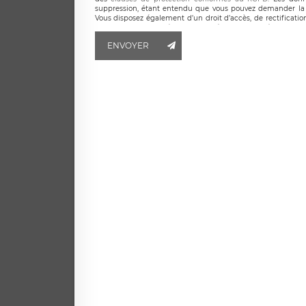
suppression, étant entendu que vous pouvez demander la 
Vous disposez également d’un droit d’accès, de rectificatio
ainsi que d’un droit à la portabilité de vos données. Vous
LÉGAVOX qui exerce au siège social de LÉGAVOX et est j
ENVOYER
responsable de traitement est la société LÉGAVOX
responsabledetraitement@legavox.fr. Vous avez également le 