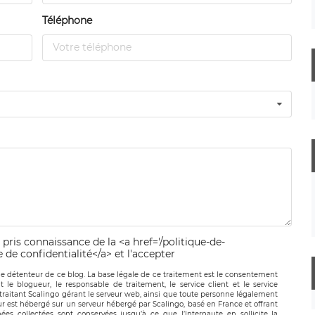
Téléphone
 pris connaissance de la <a href='/politique-de-
e de confidentialité</a> et l'accepter
le détenteur de ce blog. La base légale de ce traitement est le consentement
t le blogueur, le responsable de traitement, le service client et le service
-traitant Scalingo gérant le serveur web, ainsi que toute personne légalement
ur est hébergé sur un serveur hébergé par Scalingo, basé en France et offrant
ées collectées sont conservées jusqu’à ce que l’Internaute en sollicite la