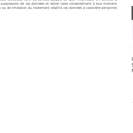
suppression de vos données et retirer votre consentement à tout moment.
n ou de limitation du traitement relatif à vos données à caractère personnel,
 pouvez exercer ces droits auprès du délégué à la protection des données de
oignable à l’adresse mail suivante : donneespersonnelles@legavox.fr. Le
, sis 9 rue Léopold Sédar Senghor, joignable à l’adresse mail :
droit d’introduire une réclamation auprès d’une autorité de contrôle.