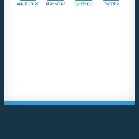
APPLE STORE
PLAY STORE
FACEBOOK
TWITTER
Mentions légales
CGU
Politique de confidentialité
Android
Iphone