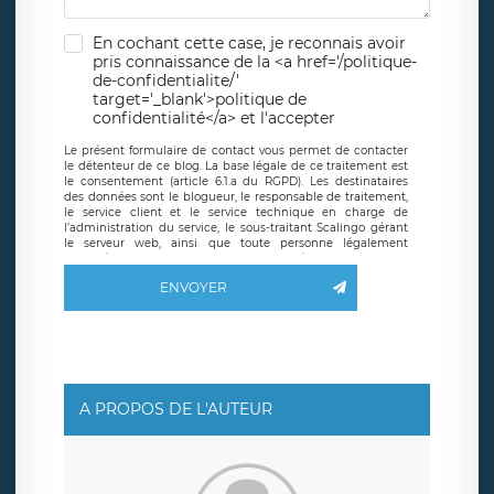
En cochant cette case, je reconnais avoir
pris connaissance de la <a href='/politique-
de-confidentialite/'
target='_blank'>politique de
confidentialité</a> et l'accepter
Le présent formulaire de contact vous permet de contacter
le détenteur de ce blog. La base légale de ce traitement est
le consentement (article 6.1.a du RGPD). Les destinataires
des données sont le blogueur, le responsable de traitement,
le service client et le service technique en charge de
l’administration du service, le sous-traitant Scalingo gérant
le serveur web, ainsi que toute personne légalement
autorisée. Le formulaire de contact à destination du
blogueur est hébergé sur un serveur hébergé par Scalingo,
ENVOYER
basé en France et offrant des
clauses de protection
conformes au RGPD
. Les données collectées sont conservées
jusqu’à ce que l’Internaute en sollicite la suppression, étant
entendu que vous pouvez demander la suppression de vos
données et retirer votre consentement à tout moment. Vous
disposez également d’un droit d’accès, de rectification ou de
limitation du traitement relatif à vos données à caractère
personnel, ainsi que d’un droit à la portabilité de vos
A PROPOS DE L'AUTEUR
données. Vous pouvez exercer ces droits auprès du délégué
à la protection des données de LÉGAVOX qui exerce au
siège social de LÉGAVOX et est joignable à l’adresse mail
suivante : donneespersonnelles@legavox.fr. Le responsable
de traitement est la société LÉGAVOX, sis 9 rue Léopold
Sédar Senghor, joignable à l’adresse mail :